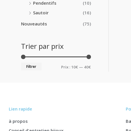
Pendentifs
(10)
Sautoir
(16)
Nouveautés
(75)
Trier par prix
Filtrer
Prix :
10€
—
40€
Lien rapide
Po
à propos
B
Conseil d'entretien bijoux
Bo