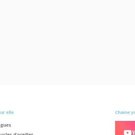
ur elle
Chaine y
agues
ucles d'oreilles