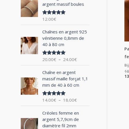
argent massif boules
h
e
12.00
€
Note
5.00
p
sur 5
P
o
Chaînes en argent 925
l
vénitienne 0,8mm de
u
a
40 à 80 cm
g
Pa
r
e
fe
20.00
€
–
24.00
€
Note
5.00
d
sur 5
Bi
:
e
P
18
Chaîne en argent
p
l
13
massif maille forçat 1,1
r
a
mm de 40 à 60 cm
i
g
x
e
14.00
€
–
18.00
€
Note
5.00
d
sur 5
:
e
P
2
Créoles femme en
p
l
0
argent 5,7,9cm de
r
a
.
diamètre fil 2mm
i
g