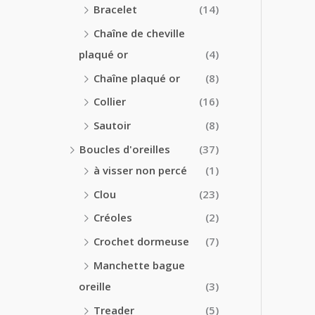
Bracelet
(14)
Chaîne de cheville
plaqué or
(4)
Chaîne plaqué or
(8)
Collier
(16)
Sautoir
(8)
Boucles d'oreilles
(37)
à visser non percé
(1)
Clou
(23)
Créoles
(2)
Crochet dormeuse
(7)
Manchette bague
oreille
(3)
Treader
(5)