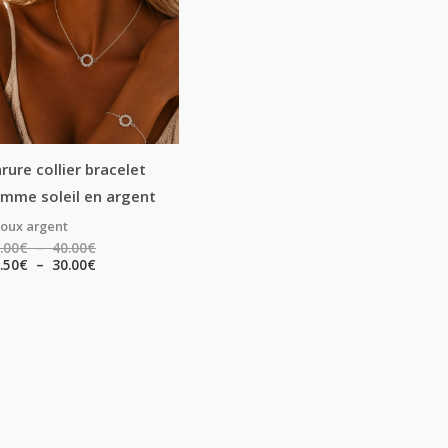
18.00€
13.50€
à
à
40.00€
30.00€
rure collier bracelet
mme soleil en argent
joux argent
.00
€
–
40.00
€
.50
€
–
30.00
€