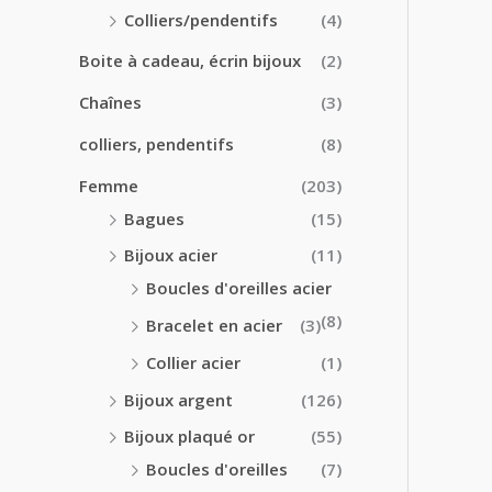
0
0
Colliers/pendentifs
(4)
€
€
à
Boite à cadeau, écrin bijoux
(2)
2
4
Chaînes
(3)
.
colliers, pendentifs
(8)
5
0
Femme
(203)
€
Bagues
(15)
Bijoux acier
(11)
Boucles d'oreilles acier
(8)
Bracelet en acier
(3)
Collier acier
(1)
Bijoux argent
(126)
Bijoux plaqué or
(55)
Boucles d'oreilles
(7)