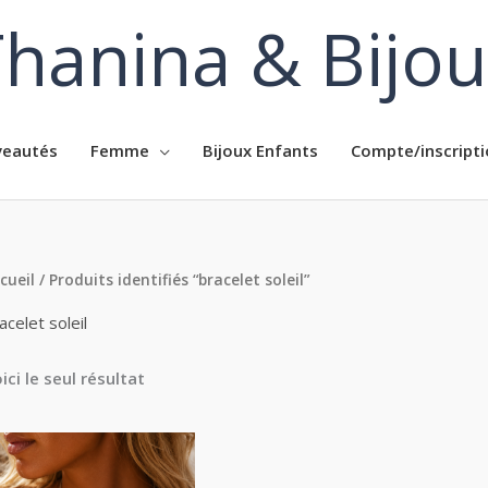
hanina & Bijo
eautés
Femme
Bijoux Enfants
Compte/inscripti
cueil
/ Produits identifiés “bracelet soleil”
acelet soleil
ici le seul résultat
Plage
Plage
de
de
prix :
prix :