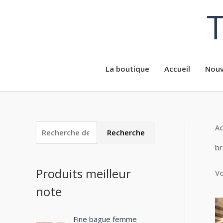
Aller
T
au
contenu
La boutique
Accueil
Nouv
Ac
R
P
P
Recherche
e
r
r
br
c
i
i
Produits meilleur
Vo
h
x
x
note
e
m
m
r
i
a
c
Fine bague femme
n
x