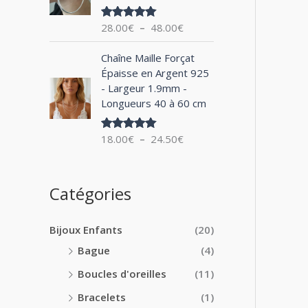
0
x
e
0
28.00
€
–
48.00
€
Note
5.00
d
€
sur 5
:
e
à
P
1
Chaîne Maille Forçat
p
2
l
4
Épaisse en Argent 925
r
4
a
.
- Largeur 1.9mm -
i
.
g
0
Longueurs 40 à 60 cm
x
0
e
0
0
d
€
:
18.00
€
–
24.50
€
€
Note
5.00
e
à
sur 5
2
p
1
8
r
8
.
i
Catégories
.
0
x
0
0
0
€
Bijoux Enfants
(20)
:
€
à
1
Bague
(4)
4
8
8
Boucles d'oreilles
(11)
.
.
0
Bracelets
(1)
0