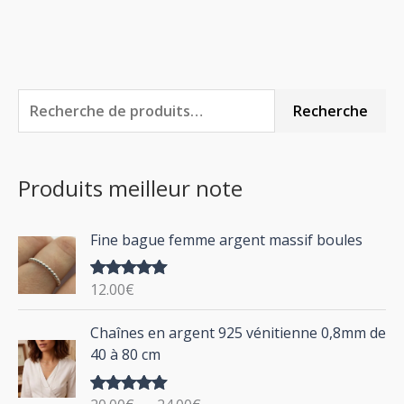
R
P
P
Recherche
e
r
r
c
i
i
Produits meilleur note
h
x
x
e
m
m
Fine bague femme argent massif boules
r
i
a
c
n
x
12.00
€
Note
5.00
h
sur 5
P
Chaînes en argent 925 vénitienne 0,8mm de
e
l
40 à 80 cm
p
a
g
o
Note
5.00