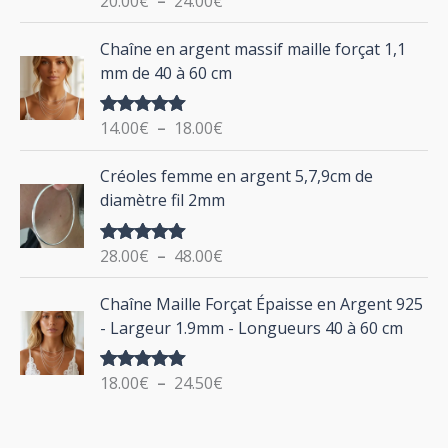
20.00
€
–
24.00
€
e
u
sur 5
d
P
Chaîne en argent massif maille forçat 1,1
r
e
l
mm de 40 à 60 cm
p
a
r
g
:
i
14.00
€
–
18.00
€
Note
5.00
e
sur 5
x
d
P
Créoles femme en argent 5,7,9cm de
e
l
:
diamètre fil 2mm
p
a
2
r
g
0
i
28.00
€
–
48.00
€
Note
5.00
e
.
sur 5
x
d
P
0
Chaîne Maille Forçat Épaisse en Argent 925
e
l
0
:
- Largeur 1.9mm - Longueurs 40 à 60 cm
p
a
€
1
r
g
à
4
i
18.00
€
–
24.50
€
Note
5.00
e
2
.
sur 5
x
d
4
0
e
.
0