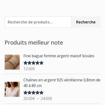
R
P
P
Recherche
e
r
r
c
i
i
Produits meilleur note
h
x
x
e
m
m
Fine bague femme argent massif boules
r
i
a
c
n
x
12.00
€
Note
5.00
h
sur 5
P
Chaînes en argent 925 vénitienne 0,8mm de
e
l
40 à 80 cm
p
a
g
o
20.00
€
–
24.00
€
Note
5.00
e
u
sur 5