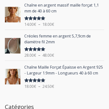
d
P
Chaîne en argent massif maille forçat 1,1
r
e
l
mm de 40 à 60 cm
p
a
r
g
:
i
14.00
€
–
18.00
€
Note
5.00
e
sur 5
x
d
P
Créoles femme en argent 5,7,9cm de
e
l
:
diamètre fil 2mm
p
a
2
r
g
0
i
28.00
€
–
48.00
€
Note
5.00
e
.
sur 5
x
d
P
0
Chaîne Maille Forçat Épaisse en Argent 925
e
l
0
:
- Largeur 1.9mm - Longueurs 40 à 60 cm
p
a
€
1
r
g
à
4
i
18.00
€
–
24.50
€
Note
5.00
e
2
.
sur 5
x
d
4
0
e
.
0
:
p
Catégories
0
€