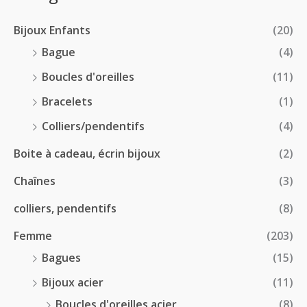
2
r
0
à
8
i
€
1
Bijoux Enfants
(20)
.
x
8
0
Bague
(4)
.
0
:
Boucles d'oreilles
(11)
0
€
1
0
à
Bracelets
(1)
8
€
4
.
Colliers/pendentifs
(4)
8
0
.
Boite à cadeau, écrin bijoux
(2)
0
0
€
Chaînes
(3)
0
à
€
2
colliers, pendentifs
(8)
4
Femme
(203)
.
5
Bagues
(15)
0
Bijoux acier
(11)
€
Boucles d'oreilles acier
(8)