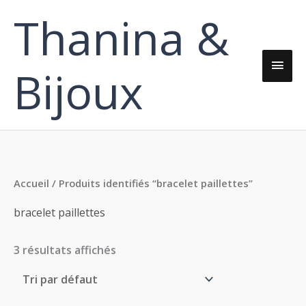
Aller
Thanina &
Men
au
contenu
princ
Bijoux
Accueil
/ Produits identifiés “bracelet paillettes”
bracelet paillettes
3 résultats affichés