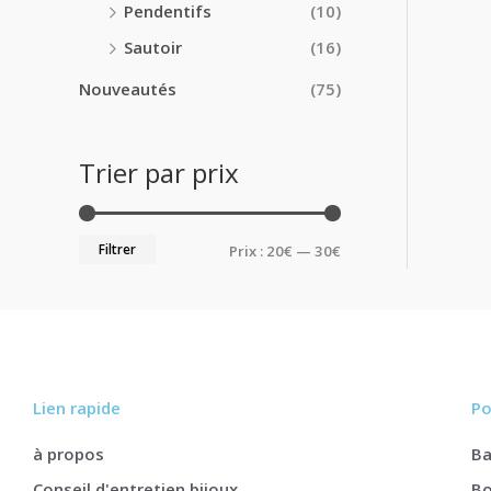
Pendentifs
(10)
Sautoir
(16)
Nouveautés
(75)
Trier par prix
Filtrer
Prix :
20€
—
30€
Lien rapide
Po
à propos
B
Conseil d'entretien bijoux
Bo