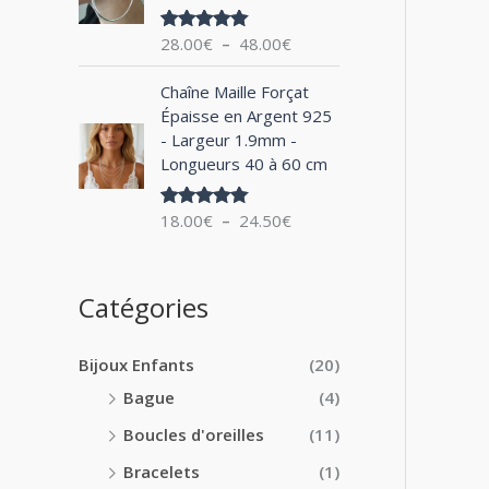
0
x
e
0
28.00
€
–
48.00
€
Note
5.00
d
€
sur 5
:
e
à
P
1
Chaîne Maille Forçat
p
2
l
4
Épaisse en Argent 925
r
4
a
.
- Largeur 1.9mm -
i
.
g
0
Longueurs 40 à 60 cm
x
0
e
0
0
d
€
:
18.00
€
–
24.50
€
€
Note
5.00
e
à
sur 5
2
p
1
8
r
8
.
i
Catégories
.
0
x
0
0
0
€
Bijoux Enfants
(20)
:
€
à
1
Bague
(4)
4
8
8
Boucles d'oreilles
(11)
.
.
0
Bracelets
(1)
0