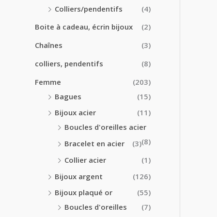
0
0
Colliers/pendentifs
(4)
€
€
à
Boite à cadeau, écrin bijoux
(2)
2
4
Chaînes
(3)
.
colliers, pendentifs
(8)
5
0
Femme
(203)
€
Bagues
(15)
Bijoux acier
(11)
Boucles d'oreilles acier
(8)
Bracelet en acier
(3)
Collier acier
(1)
Bijoux argent
(126)
Bijoux plaqué or
(55)
Boucles d'oreilles
(7)