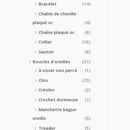
Bracelet
(14)
Chaîne de cheville
plaqué or
(4)
Chaîne plaqué or
(8)
Collier
(16)
Sautoir
(8)
Boucles d'oreilles
(37)
à visser non percé
(1)
Clou
(23)
Créoles
(2)
Crochet dormeuse
(7)
Manchette bague
oreille
(3)
Treader
(5)