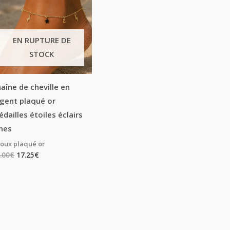
EN RUPTURE DE
STOCK
aîne de cheville en
gent plaqué or
dailles étoiles éclairs
nes
joux plaqué or
.00
€
17.25
€