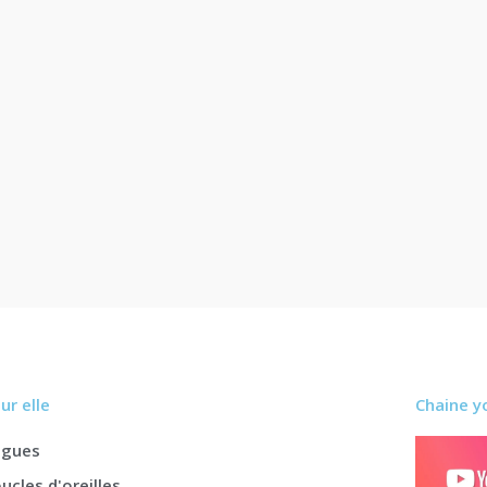
ur elle
Chaine y
agues
ucles d'oreilles