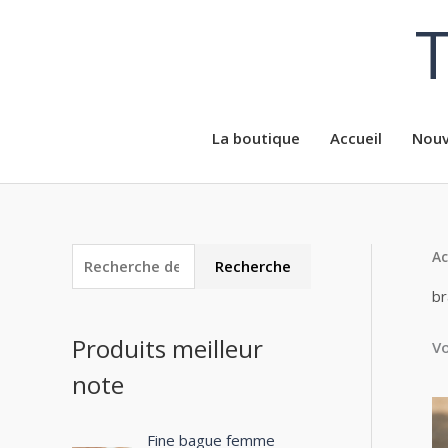
Aller
T
au
contenu
La boutique
Accueil
Nouv
Ac
R
P
P
Recherche
e
r
r
br
c
i
i
Produits meilleur
Vo
h
x
x
note
e
m
m
r
i
a
c
Fine bague femme
n
x