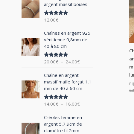
argent massif boules
h
e
12.00
€
Note
5.00
p
sur 5
P
o
Chaînes en argent 925
l
vénitienne 0,8mm de
u
a
40 à 80 cm
g
Ch
r
e
ar
20.00
€
–
24.00
€
Note
5.00
d
sur 5
mé
:
e
P
lu
Chaîne en argent
p
l
massif maille forçat 1,1
r
Bi
a
mm de 40 à 60 cm
i
23
g
x
e
14.00
€
–
18.00
€
Note
5.00
d
sur 5
:
e
P
2
Créoles femme en
p
l
0
argent 5,7,9cm de
r
a
.
diamètre fil 2mm
i
g