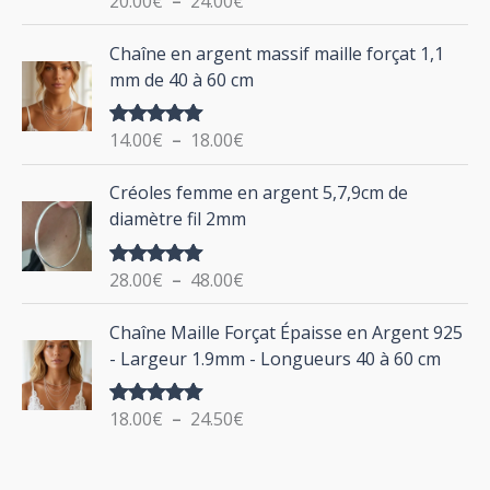
20.00
€
–
24.00
€
e
u
sur 5
d
P
Chaîne en argent massif maille forçat 1,1
r
e
l
mm de 40 à 60 cm
p
a
r
g
:
i
14.00
€
–
18.00
€
Note
5.00
e
sur 5
x
d
P
Créoles femme en argent 5,7,9cm de
e
l
:
diamètre fil 2mm
p
a
2
r
g
0
i
28.00
€
–
48.00
€
Note
5.00
e
.
sur 5
x
d
P
0
Chaîne Maille Forçat Épaisse en Argent 925
e
l
0
:
- Largeur 1.9mm - Longueurs 40 à 60 cm
p
a
€
1
r
g
à
4
i
18.00
€
–
24.50
€
Note
5.00
e
2
.
sur 5
x
d
4
0
e
.
0