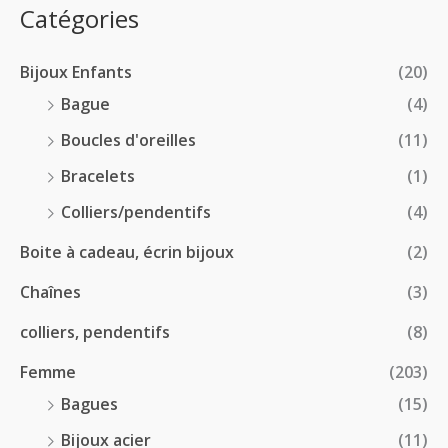
:
p
Catégories
0
€
2
r
0
à
8
i
€
1
Bijoux Enfants
(20)
.
x
8
0
Bague
(4)
.
0
:
Boucles d'oreilles
(11)
0
€
1
0
à
Bracelets
(1)
8
€
4
.
Colliers/pendentifs
(4)
8
0
.
Boite à cadeau, écrin bijoux
(2)
0
0
€
Chaînes
(3)
0
à
€
2
colliers, pendentifs
(8)
4
Femme
(203)
.
5
Bagues
(15)
0
Bijoux acier
(11)
€