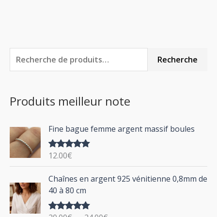
R
P
P
Recherche
e
r
r
c
i
i
Produits meilleur note
h
x
x
e
m
m
Fine bague femme argent massif boules
r
i
a
c
n
x
12.00
€
Note
5.00
h
sur 5
P
Chaînes en argent 925 vénitienne 0,8mm de
e
l
40 à 80 cm
p
a
g
o
Note
5.00