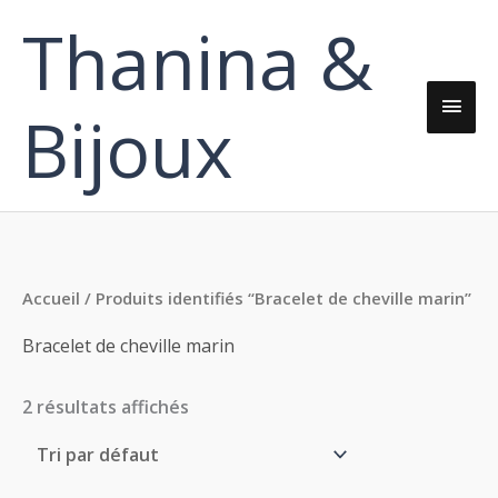
Aller
Thanina &
Men
au
contenu
princ
Bijoux
Accueil
/ Produits identifiés “Bracelet de cheville marin”
Bracelet de cheville marin
2 résultats affichés