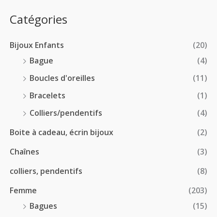
e
.
0
:
p
Catégories
0
€
2
r
0
à
8
i
€
1
Bijoux Enfants
(20)
.
x
8
0
Bague
(4)
.
0
:
Boucles d'oreilles
(11)
0
€
1
0
à
Bracelets
(1)
8
€
4
.
Colliers/pendentifs
(4)
8
0
.
Boite à cadeau, écrin bijoux
(2)
0
0
€
Chaînes
(3)
0
à
€
2
colliers, pendentifs
(8)
4
Femme
(203)
.
5
Bagues
(15)
0