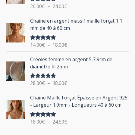
g
o
20.00
€
–
24.00
€
Note
5.00
e
u
sur 5
d
P
Chaîne en argent massif maille forçat 1,1
r
e
l
mm de 40 à 60 cm
p
a
r
g
:
i
14.00
€
–
18.00
€
Note
5.00
e
sur 5
x
d
P
Créoles femme en argent 5,7,9cm de
e
l
:
diamètre fil 2mm
p
a
2
r
g
0
i
28.00
€
–
48.00
€
Note
5.00
e
.
sur 5
x
d
P
0
Chaîne Maille Forçat Épaisse en Argent 925
e
l
0
:
- Largeur 1.9mm - Longueurs 40 à 60 cm
p
a
€
1
r
g
à
4
i
18.00
€
–
24.50
€
Note
5.00
e
2
.
sur 5
x
d
4
0