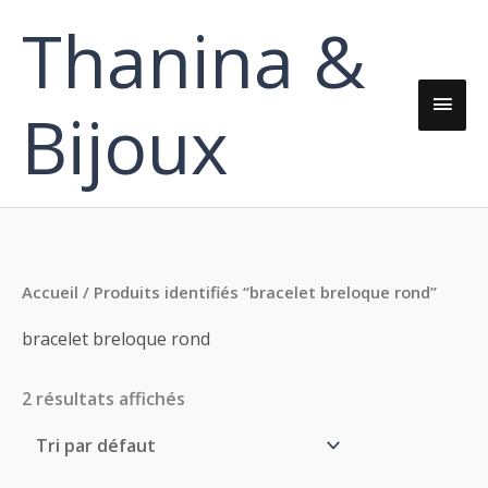
Aller
Thanina &
Men
au
contenu
princ
Bijoux
Accueil
/ Produits identifiés “bracelet breloque rond”
bracelet breloque rond
2 résultats affichés