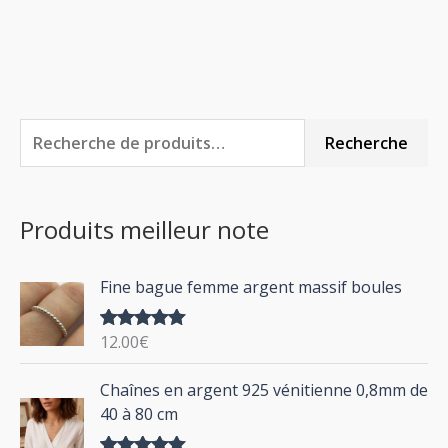
R
P
P
Recherche
e
r
r
c
i
i
Produits meilleur note
h
x
x
e
m
m
Fine bague femme argent massif boules
r
i
a
c
n
x
12.00
€
Note
5.00
h
sur 5
P
Chaînes en argent 925 vénitienne 0,8mm de
e
l
40 à 80 cm
p
a