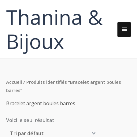
Aller
Thanina &
Men
au
contenu
princ
Bijoux
Accueil
/ Produits identifiés “Bracelet argent boules
barres”
Bracelet argent boules barres
Voici le seul résultat