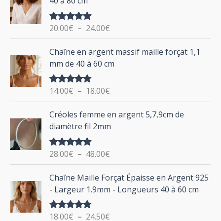
40 à 80 cm
p
a
g
o
20.00
€
–
24.00
€
Note
5.00
e
u
sur 5
d
P
Chaîne en argent massif maille forçat 1,1
r
e
l
mm de 40 à 60 cm
p
a
r
g
:
i
14.00
€
–
18.00
€
Note
5.00
e
sur 5
x
d
P
Créoles femme en argent 5,7,9cm de
e
l
:
diamètre fil 2mm
p
a
2
r
g
0
i
28.00
€
–
48.00
€
Note
5.00
e
.
sur 5
x
d
P
0
Chaîne Maille Forçat Épaisse en Argent 925
e
l
0
:
- Largeur 1.9mm - Longueurs 40 à 60 cm
p
a
€
1
r
g
à
4
i
18.00
€
–
24.50
€
Note
5.00
e
2