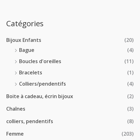
.
sur 5
x
d
4
0
e
.
0
:
p
Catégories
0
€
2
r
0
à
8
i
€
1
Bijoux Enfants
(20)
.
x
8
0
Bague
(4)
.
0
:
Boucles d'oreilles
(11)
0
€
1
0
à
Bracelets
(1)
8
€
4
.
Colliers/pendentifs
(4)
8
0
.
Boite à cadeau, écrin bijoux
(2)
0
0
€
Chaînes
(3)
0
à
€
2
colliers, pendentifs
(8)
4
Femme
(203)
.