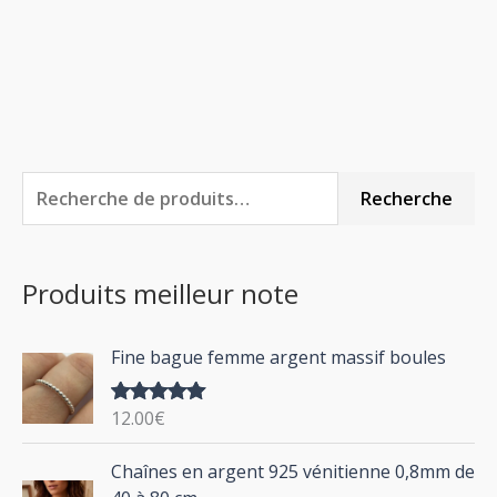
R
P
P
Recherche
e
r
r
c
i
i
Produits meilleur note
h
x
x
e
m
m
Fine bague femme argent massif boules
r
i
a
c
n
x
12.00
€
Note
5.00
h
sur 5
P
Chaînes en argent 925 vénitienne 0,8mm de
e
l