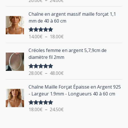
20.00
€
–
24.00
€
e
u
sur 5
d
P
Chaîne en argent massif maille forçat 1,1
r
e
l
mm de 40 à 60 cm
p
a
r
g
:
i
14.00
€
–
18.00
€
Note
5.00
e
sur 5
x
d
P
Créoles femme en argent 5,7,9cm de
e
l
:
diamètre fil 2mm
p
a
2
r
g
0
i
28.00
€
–
48.00
€
Note
5.00
e
.
sur 5
x
d
P
0
Chaîne Maille Forçat Épaisse en Argent 925
e
l
0
:
- Largeur 1.9mm - Longueurs 40 à 60 cm
p
a
€
1
r
g
à
4
i
18.00
€
–
24.50
€
Note
5.00
e
2
.
sur 5
x
d
4
0
e
.
0