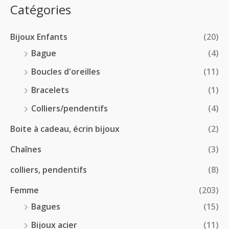
:
p
Catégories
0
€
2
r
0
à
8
i
€
1
Bijoux Enfants
(20)
.
x
8
0
Bague
(4)
.
0
:
Boucles d'oreilles
(11)
0
€
1
0
à
Bracelets
(1)
8
€
4
.
Colliers/pendentifs
(4)
8
0
.
Boite à cadeau, écrin bijoux
(2)
0
0
€
Chaînes
(3)
0
à
€
2
colliers, pendentifs
(8)
4
Femme
(203)
.
5
Bagues
(15)
0
Bijoux acier
(11)
€