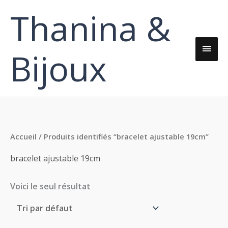
Aller
Thanina &
Men
au
contenu
princ
Bijoux
Accueil
/ Produits identifiés “bracelet ajustable 19cm”
bracelet ajustable 19cm
Voici le seul résultat