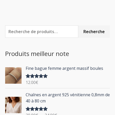
R
P
P
Recherche
e
r
r
c
i
i
Produits meilleur note
h
x
x
e
m
m
Fine bague femme argent massif boules
r
i
a
c
n
x
12.00
€
Note
5.00
h
sur 5
P
Chaînes en argent 925 vénitienne 0,8mm de
e
l
40 à 80 cm
p
a
g
o
Note
5.00