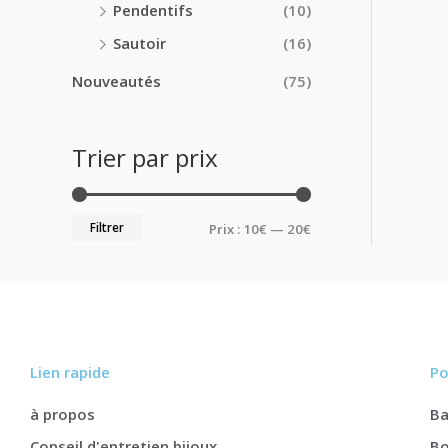
Pendentifs
(10)
Sautoir
(16)
Nouveautés
(75)
Trier par prix
Filtrer
Prix :
10€
—
20€
Lien rapide
Po
à propos
B
Conseil d'entretien bijoux
Bo