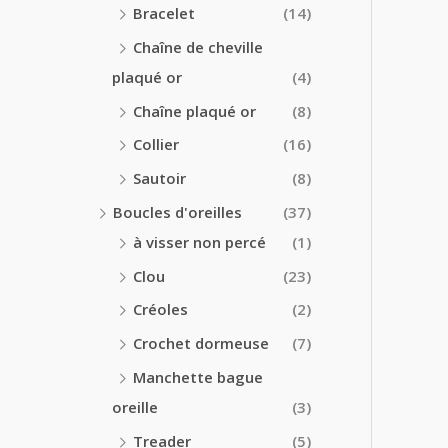
Bracelet
(14)
Chaîne de cheville
plaqué or
(4)
Chaîne plaqué or
(8)
Collier
(16)
Sautoir
(8)
Boucles d'oreilles
(37)
à visser non percé
(1)
Clou
(23)
Créoles
(2)
Crochet dormeuse
(7)
Manchette bague
oreille
(3)
Treader
(5)