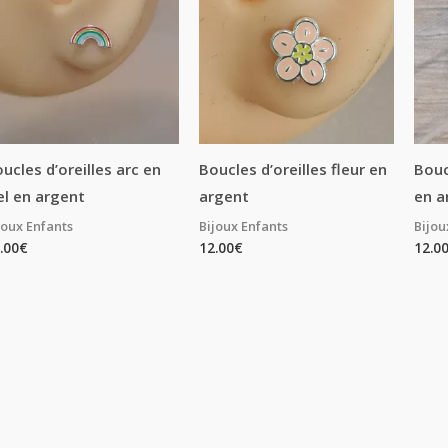
ucles d’oreilles arc en
Boucles d’oreilles fleur en
Bouc
el en argent
argent
en a
joux Enfants
Bijoux Enfants
Bijou
.00
€
12.00
€
12.0