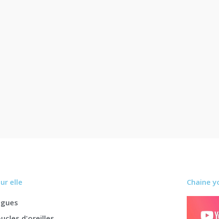
ur elle
Chaine y
agues
ucles d'oreilles