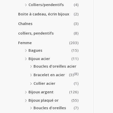
0
0
Colliers/pendentifs
(4)
€
€
à
Boite à cadeau, écrin bijoux
(2)
2
4
Chaînes
(3)
.
colliers, pendentifs
(8)
5
0
Femme
(203)
€
Bagues
(15)
Bijoux acier
(11)
Boucles d'oreilles acier
(8)
Bracelet en acier
(3)
Collier acier
(1)
Bijoux argent
(126)
Bijoux plaqué or
(55)
Boucles d'oreilles
(7)