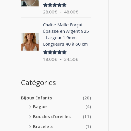
0
x
e
0
28.00
€
–
48.00
€
Note
5.00
d
€
sur 5
:
e
à
P
1
Chaîne Maille Forçat
p
2
l
4
Épaisse en Argent 925
r
4
a
.
- Largeur 1.9mm -
i
.
g
0
Longueurs 40 à 60 cm
x
0
e
0
0
d
€
:
18.00
€
–
24.50
€
€
Note
5.00
e
à
sur 5
2
p
1
8
r
8
.
i
Catégories
.
0
x
0
0
0
€
Bijoux Enfants
(20)
:
€
à
1
Bague
(4)
4
8
8
Boucles d'oreilles
(11)
.
.
0
Bracelets
(1)
0