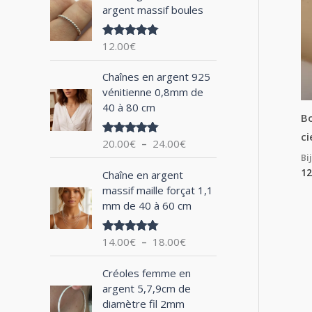
argent massif boules
h
e
12.00
€
Note
5.00
p
sur 5
P
o
Chaînes en argent 925
l
vénitienne 0,8mm de
u
a
40 à 80 cm
g
Bo
r
e
ci
20.00
€
–
24.00
€
Note
5.00
d
sur 5
Bi
:
e
P
12
Chaîne en argent
p
l
massif maille forçat 1,1
r
a
mm de 40 à 60 cm
i
g
x
e
14.00
€
–
18.00
€
Note
5.00
d
sur 5
:
e
P
2
Créoles femme en
p
l
0
argent 5,7,9cm de
r
a
.
diamètre fil 2mm
i
g