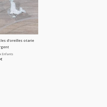
les d’oreilles otarie
rgent
x Enfants
0
€