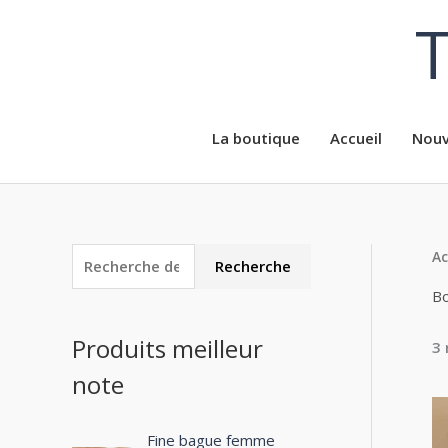
Aller
T
au
contenu
La boutique
Accueil
Nouv
Ac
R
P
P
Recherche
e
r
r
Bo
c
i
i
Produits meilleur
3 
h
x
x
note
e
m
m
r
i
a
c
Fine bague femme
n
x