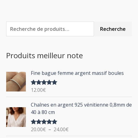
R
Recherche
e
c
Produits meilleur note
h
e
Fine bague femme argent massif boules
r
c
12.00
€
Note
5.00
h
sur 5
P
Chaînes en argent 925 vénitienne 0,8mm de
e
l
40 à 80 cm
p
a
g
o
20.00
€
–
24.00
€
Note
5.00
e
u
sur 5