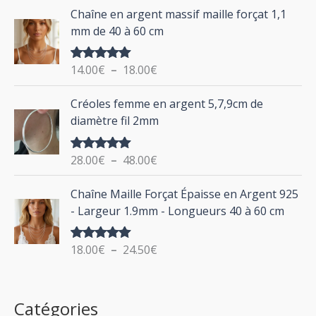
d
P
Chaîne en argent massif maille forçat 1,1
r
e
l
mm de 40 à 60 cm
p
a
r
g
:
i
14.00
€
–
18.00
€
Note
5.00
e
sur 5
x
d
P
Créoles femme en argent 5,7,9cm de
e
l
:
diamètre fil 2mm
p
a
2
r
g
0
i
28.00
€
–
48.00
€
Note
5.00
e
.
sur 5
x
d
P
0
Chaîne Maille Forçat Épaisse en Argent 925
e
l
0
:
- Largeur 1.9mm - Longueurs 40 à 60 cm
p
a
€
1
r
g
à
4
i
18.00
€
–
24.50
€
Note
5.00
e
2
.
sur 5
x
d
4
0
e
.
0
:
p
Catégories
0
€