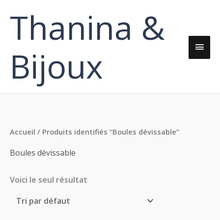
Aller
Thanina &
Men
au
contenu
princ
Bijoux
Accueil
/ Produits identifiés “Boules dévissable”
Boules dévissable
Voici le seul résultat