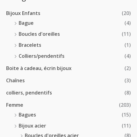
2
r
0
à
8
i
€
1
Bijoux Enfants
(20)
.
x
8
0
Bague
(4)
.
0
:
Boucles d'oreilles
(11)
0
€
1
0
à
Bracelets
(1)
8
€
4
.
Colliers/pendentifs
(4)
8
0
.
Boite à cadeau, écrin bijoux
(2)
0
0
€
Chaînes
(3)
0
à
€
2
colliers, pendentifs
(8)
4
Femme
(203)
.
5
Bagues
(15)
0
Bijoux acier
(11)
€
Boucles d'oreilles acier
(8)