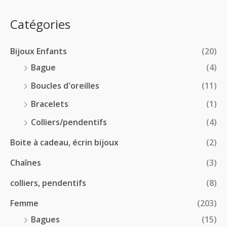
0
e
.
0
:
p
Catégories
0
€
2
r
0
à
8
i
€
1
Bijoux Enfants
(20)
.
x
8
0
Bague
(4)
.
0
:
Boucles d'oreilles
(11)
0
€
1
0
à
Bracelets
(1)
8
€
4
.
Colliers/pendentifs
(4)
8
0
.
Boite à cadeau, écrin bijoux
(2)
0
0
€
Chaînes
(3)
0
à
€
2
colliers, pendentifs
(8)
4
Femme
(203)
.
5
Bagues
(15)