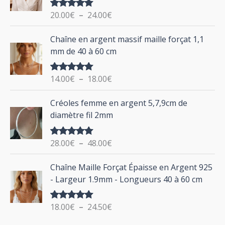
g
o
20.00
€
–
24.00
€
Note
5.00
e
u
sur 5
d
P
Chaîne en argent massif maille forçat 1,1
r
e
l
mm de 40 à 60 cm
p
a
r
g
:
i
14.00
€
–
18.00
€
Note
5.00
e
sur 5
x
d
P
Créoles femme en argent 5,7,9cm de
e
l
:
diamètre fil 2mm
p
a
2
r
g
0
i
28.00
€
–
48.00
€
Note
5.00
e
.
sur 5
x
d
P
0
Chaîne Maille Forçat Épaisse en Argent 925
e
l
0
:
- Largeur 1.9mm - Longueurs 40 à 60 cm
p
a
€
1
r
g
à
4
i
18.00
€
–
24.50
€
Note
5.00
e
2
.
sur 5
x
d
4