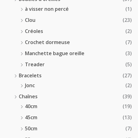
à visser non percé
(1)
Clou
(23)
Créoles
(2)
Crochet dormeuse
(7)
Manchette bague oreille
(3)
Treader
(5)
Bracelets
(27)
Jonc
(2)
Chaînes
(39)
40cm
(19)
45cm
(13)
50cm
(7)