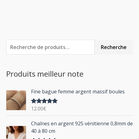
R
P
P
Recherche
e
r
r
c
i
i
Produits meilleur note
h
x
x
e
m
m
Fine bague femme argent massif boules
r
i
a
c
n
x
12.00
€
Note
5.00
h
sur 5
P
Chaînes en argent 925 vénitienne 0,8mm de
e
l
40 à 80 cm
p
a