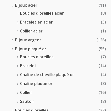
0
Bijoux acier
(11)
€
Boucles d'oreilles acier
(8)
Bracelet en acier
(3)
Collier acier
(1)
Bijoux argent
(126)
Bijoux plaqué or
(55)
Boucles d'oreilles
(7)
Bracelet
(14)
Chaîne de cheville plaqué or
(4)
Chaîne plaqué or
(8)
Collier
(16)
Sautoir
(8)
Boucles d'oreilles
(37)