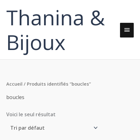
Aller
Thanina &
Men
au
contenu
princ
Bijoux
Accueil
/ Produits identifiés “boucles”
boucles
Voici le seul résultat