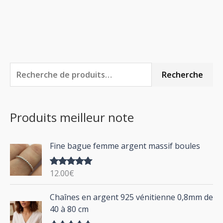
R
P
P
Recherche
e
r
r
c
i
i
Produits meilleur note
h
x
x
e
m
m
Fine bague femme argent massif boules
r
i
a
c
n
x
12.00
€
Note
5.00
h
sur 5
P
Chaînes en argent 925 vénitienne 0,8mm de
e
l
40 à 80 cm
p
a