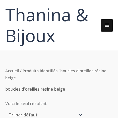
Aller
Thanina &
Men
au
contenu
princ
Bijoux
Accueil
/ Produits identifiés “boucles d'oreilles résine
beige”
boucles d'oreilles résine beige
Voici le seul résultat