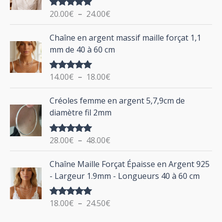
g
o
20.00
€
–
24.00
€
Note
5.00
e
u
sur 5
d
P
Chaîne en argent massif maille forçat 1,1
r
e
l
mm de 40 à 60 cm
p
a
r
g
:
i
14.00
€
–
18.00
€
Note
5.00
e
sur 5
x
d
P
Créoles femme en argent 5,7,9cm de
e
l
:
diamètre fil 2mm
p
a
2
r
g
0
i
28.00
€
–
48.00
€
Note
5.00
e
.
sur 5
x
d
P
0
Chaîne Maille Forçat Épaisse en Argent 925
e
l
0
:
- Largeur 1.9mm - Longueurs 40 à 60 cm
p
a
€
1
r
g
à
4
i
18.00
€
–
24.50
€
Note
5.00
e
2
.
sur 5
x
d
4