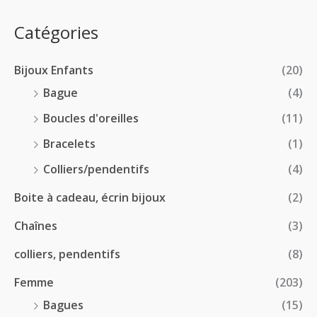
0
e
.
0
:
p
Catégories
0
€
2
r
0
à
8
i
€
1
Bijoux Enfants
(20)
.
x
8
0
Bague
(4)
.
0
:
Boucles d'oreilles
(11)
0
€
1
0
à
Bracelets
(1)
8
€
4
.
Colliers/pendentifs
(4)
8
0
.
Boite à cadeau, écrin bijoux
(2)
0
0
€
Chaînes
(3)
0
à
€
2
colliers, pendentifs
(8)
4
Femme
(203)
.
5
Bagues
(15)