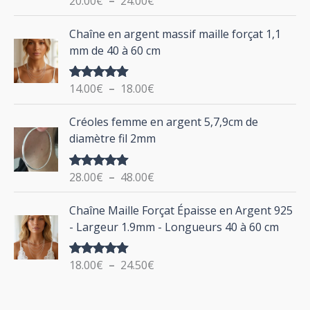
20.00
€
–
24.00
€
e
u
sur 5
d
P
Chaîne en argent massif maille forçat 1,1
r
e
l
mm de 40 à 60 cm
p
a
r
g
:
i
14.00
€
–
18.00
€
Note
5.00
e
sur 5
x
d
P
Créoles femme en argent 5,7,9cm de
e
l
:
diamètre fil 2mm
p
a
2
r
g
0
i
28.00
€
–
48.00
€
Note
5.00
e
.
sur 5
x
d
P
0
Chaîne Maille Forçat Épaisse en Argent 925
e
l
0
:
- Largeur 1.9mm - Longueurs 40 à 60 cm
p
a
€
1
r
g
à
4
i
18.00
€
–
24.50
€
Note
5.00
e
2
.
sur 5
x
d
4
0
e
.
0