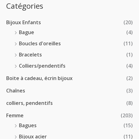
:
p
Catégories
0
€
2
r
0
à
8
i
€
1
Bijoux Enfants
(20)
.
x
8
0
Bague
(4)
.
0
:
Boucles d'oreilles
(11)
0
€
1
0
à
Bracelets
(1)
8
€
4
.
Colliers/pendentifs
(4)
8
0
.
Boite à cadeau, écrin bijoux
(2)
0
0
€
Chaînes
(3)
0
à
€
2
colliers, pendentifs
(8)
4
Femme
(203)
.
5
Bagues
(15)
0
Bijoux acier
(11)
€