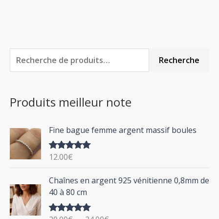
R
P
P
Recherche
e
r
r
c
i
i
Produits meilleur note
h
x
x
e
m
m
Fine bague femme argent massif boules
r
i
a
c
n
x
12.00
€
Note
5.00
h
sur 5
P
Chaînes en argent 925 vénitienne 0,8mm de
e
l
40 à 80 cm
p
a
g
o
Note
5.00