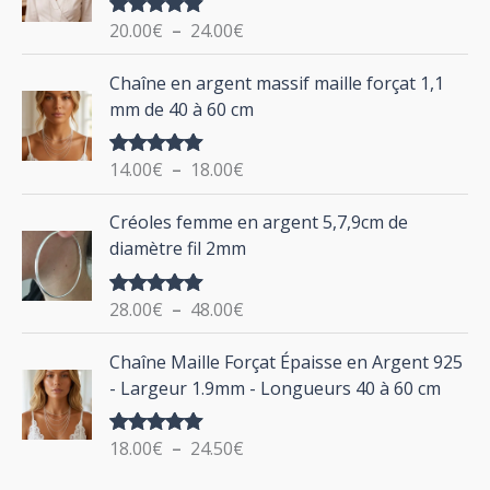
g
o
20.00
€
–
24.00
€
Note
5.00
e
u
sur 5
d
P
Chaîne en argent massif maille forçat 1,1
r
e
l
mm de 40 à 60 cm
p
a
r
g
:
i
14.00
€
–
18.00
€
Note
5.00
e
sur 5
x
d
P
Créoles femme en argent 5,7,9cm de
e
l
:
diamètre fil 2mm
p
a
2
r
g
0
i
28.00
€
–
48.00
€
Note
5.00
e
.
sur 5
x
d
P
0
Chaîne Maille Forçat Épaisse en Argent 925
e
l
0
:
- Largeur 1.9mm - Longueurs 40 à 60 cm
p
a
€
1
r
g
à
4
i
18.00
€
–
24.50
€
Note
5.00
e
2
.
sur 5
x
d
4