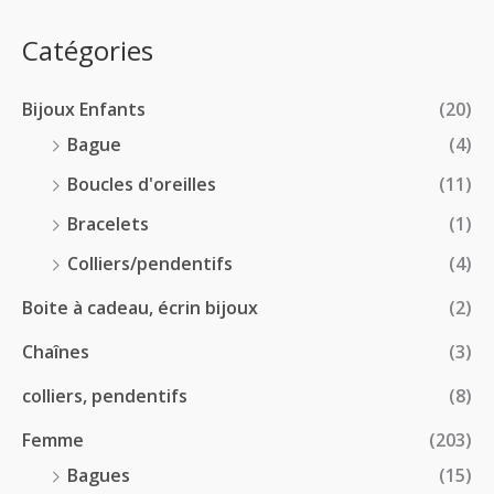
0
e
.
0
:
p
Catégories
0
€
2
r
0
à
8
i
€
1
Bijoux Enfants
(20)
.
x
8
0
Bague
(4)
.
0
:
Boucles d'oreilles
(11)
0
€
1
0
à
Bracelets
(1)
8
€
4
.
Colliers/pendentifs
(4)
8
0
.
Boite à cadeau, écrin bijoux
(2)
0
0
€
Chaînes
(3)
0
à
€
2
colliers, pendentifs
(8)
4
Femme
(203)
.
5
Bagues
(15)