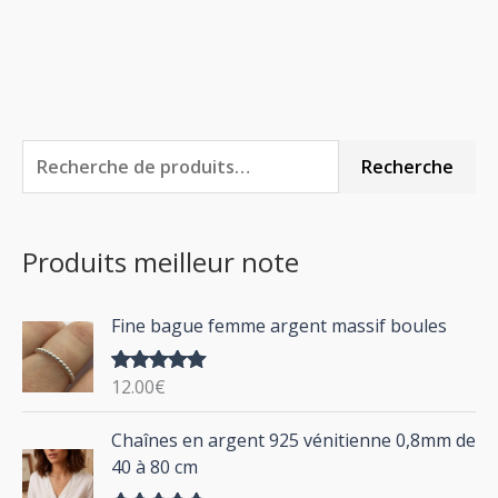
R
P
P
Recherche
e
r
r
c
i
i
Produits meilleur note
h
x
x
e
m
m
Fine bague femme argent massif boules
r
i
a
c
n
x
12.00
€
Note
5.00
h
sur 5
P
Chaînes en argent 925 vénitienne 0,8mm de
e
l
40 à 80 cm
p
a