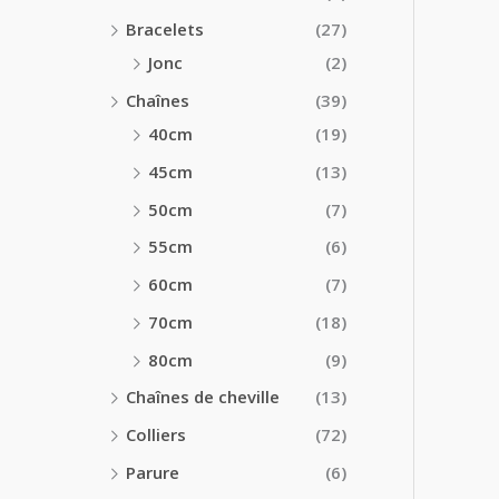
Bracelets
(27)
Jonc
(2)
Chaînes
(39)
40cm
(19)
45cm
(13)
50cm
(7)
55cm
(6)
60cm
(7)
70cm
(18)
80cm
(9)
Chaînes de cheville
(13)
Colliers
(72)
Parure
(6)