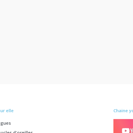
ur elle
Chaine y
agues
ucles d'oreilles