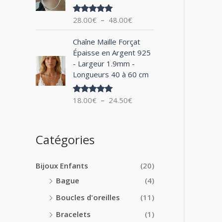
0
x
e
0
28.00
€
–
48.00
€
Note
5.00
d
€
sur 5
:
e
à
P
1
Chaîne Maille Forçat
p
2
l
4
Épaisse en Argent 925
r
4
a
.
- Largeur 1.9mm -
i
.
g
0
Longueurs 40 à 60 cm
x
0
e
0
0
d
€
:
18.00
€
–
24.50
€
€
Note
5.00
e
à
sur 5
2
p
1
8
r
8
.
i
Catégories
.
0
x
0
0
0
€
Bijoux Enfants
(20)
:
€
à
1
Bague
(4)
4
8
8
Boucles d'oreilles
(11)
.
.
0
Bracelets
(1)
0