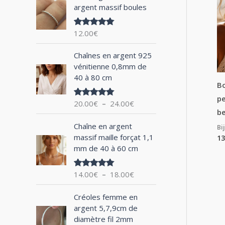
argent massif boules
h
e
12.00
€
Note
5.00
p
sur 5
P
o
Chaînes en argent 925
l
vénitienne 0,8mm de
u
a
40 à 80 cm
g
Bo
r
e
pe
20.00
€
–
24.00
€
Note
5.00
d
sur 5
b
:
e
P
Chaîne en argent
Bi
p
l
massif maille forçat 1,1
13
r
a
mm de 40 à 60 cm
i
g
x
e
14.00
€
–
18.00
€
Note
5.00
d
sur 5
:
e
P
2
Créoles femme en
p
l
0
argent 5,7,9cm de
r
a
.
diamètre fil 2mm
i
g