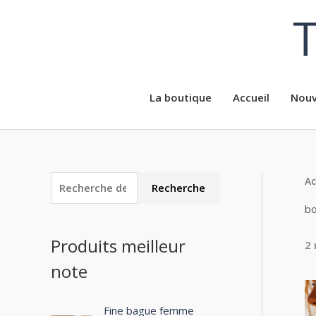
Aller
T
au
contenu
La boutique
Accueil
Nouv
Ac
R
P
P
Recherche
e
r
r
bo
c
i
i
Produits meilleur
2 
h
x
x
note
e
m
m
r
i
a
c
Fine bague femme
n
x