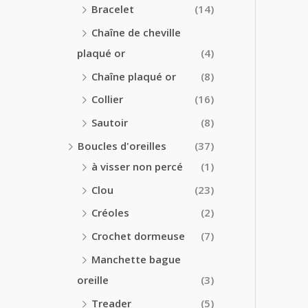
Bracelet
(14)
Chaîne de cheville
plaqué or
(4)
Chaîne plaqué or
(8)
Collier
(16)
Sautoir
(8)
Boucles d'oreilles
(37)
à visser non percé
(1)
Clou
(23)
Créoles
(2)
Crochet dormeuse
(7)
Manchette bague
oreille
(3)
Treader
(5)