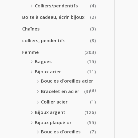
0
0
Colliers/pendentifs
(4)
€
€
à
Boite à cadeau, écrin bijoux
(2)
2
4
Chaînes
(3)
.
colliers, pendentifs
(8)
5
0
Femme
(203)
€
Bagues
(15)
Bijoux acier
(11)
Boucles d'oreilles acier
(8)
Bracelet en acier
(3)
Collier acier
(1)
Bijoux argent
(126)
Bijoux plaqué or
(55)
Boucles d'oreilles
(7)