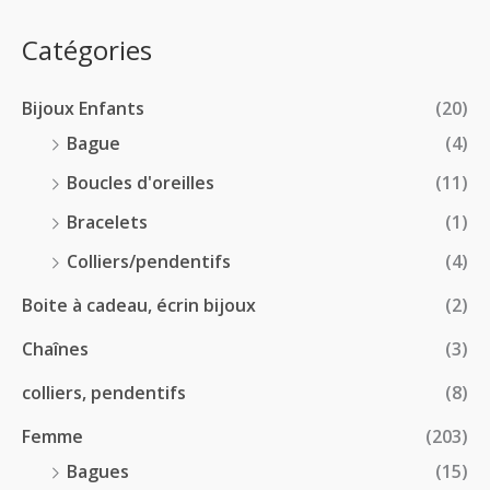
0
e
.
0
:
p
Catégories
0
€
2
r
0
à
8
i
€
1
Bijoux Enfants
(20)
.
x
8
0
Bague
(4)
.
0
:
Boucles d'oreilles
(11)
0
€
1
0
à
Bracelets
(1)
8
€
4
.
Colliers/pendentifs
(4)
8
0
.
Boite à cadeau, écrin bijoux
(2)
0
0
€
Chaînes
(3)
0
à
€
2
colliers, pendentifs
(8)
4
Femme
(203)
.
5
Bagues
(15)