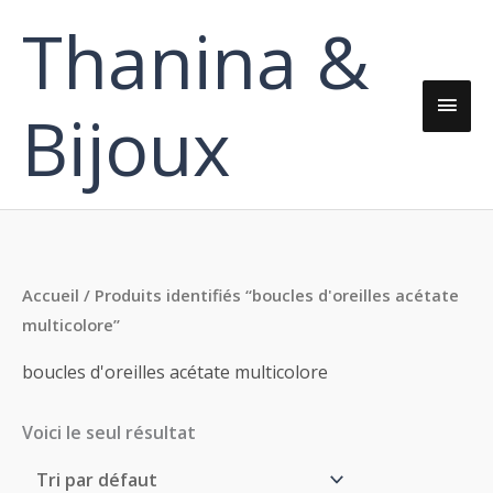
Aller
Thanina &
Men
au
contenu
princ
Bijoux
Accueil
/ Produits identifiés “boucles d'oreilles acétate
multicolore”
boucles d'oreilles acétate multicolore
Voici le seul résultat