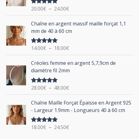
g
o
20.00
€
–
24.00
€
Note
5.00
e
u
sur 5
d
P
Chaîne en argent massif maille forçat 1,1
r
e
l
mm de 40 à 60 cm
p
a
r
g
:
i
14.00
€
–
18.00
€
Note
5.00
e
sur 5
x
d
P
Créoles femme en argent 5,7,9cm de
e
l
:
diamètre fil 2mm
p
a
2
r
g
0
i
28.00
€
–
48.00
€
Note
5.00
e
.
sur 5
x
d
P
0
Chaîne Maille Forçat Épaisse en Argent 925
e
l
0
:
- Largeur 1.9mm - Longueurs 40 à 60 cm
p
a
€
1
r
g
à
4
i
18.00
€
–
24.50
€
Note
5.00
e
2
.
sur 5
x
d
4