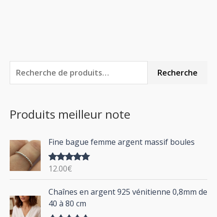
R
P
P
Recherche
e
r
r
c
i
i
Produits meilleur note
h
x
x
e
m
m
Fine bague femme argent massif boules
r
i
a
c
n
x
12.00
€
Note
5.00
h
sur 5
P
Chaînes en argent 925 vénitienne 0,8mm de
e
l
40 à 80 cm
p
a