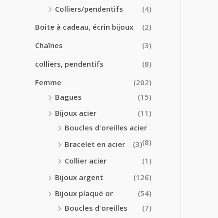
0
0
Colliers/pendentifs
(4)
€
€
à
Boite à cadeau, écrin bijoux
(2)
2
4
Chaînes
(3)
.
colliers, pendentifs
(8)
5
0
Femme
(202)
€
Bagues
(15)
Bijoux acier
(11)
Boucles d'oreilles acier
(8)
Bracelet en acier
(3)
Collier acier
(1)
Bijoux argent
(126)
Bijoux plaqué or
(54)
Boucles d'oreilles
(7)