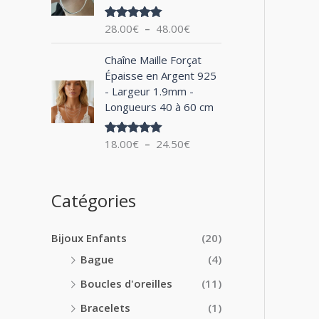
0
x
e
0
28.00
€
–
48.00
€
Note
5.00
d
€
sur 5
:
e
à
P
1
Chaîne Maille Forçat
p
2
l
4
Épaisse en Argent 925
r
4
a
.
- Largeur 1.9mm -
i
.
g
0
Longueurs 40 à 60 cm
x
0
e
0
0
d
€
:
18.00
€
–
24.50
€
€
Note
5.00
e
à
sur 5
2
p
1
8
r
8
.
i
Catégories
.
0
x
0
0
0
€
Bijoux Enfants
(20)
:
€
à
1
Bague
(4)
4
8
8
Boucles d'oreilles
(11)
.
.
0
Bracelets
(1)
0