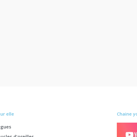
ur elle
Chaine y
agues
ucles d'oreilles