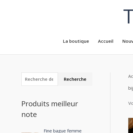
Aller
T
au
contenu
La boutique
Accueil
Nouv
Ac
R
P
P
Recherche
e
r
r
bi
c
i
i
Produits meilleur
Vo
h
x
x
note
e
m
m
r
i
a
c
Fine bague femme
n
x