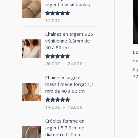
argent massif boules
h
e
12.00
€
Note
5.00
p
sur 5
P
o
Chaînes en argent 925
l
vénitienne 0,8mm de
u
a
40 à 80 cm
g
Lo
r
e
so
20.00
€
–
24.00
€
Note
5.00
d
sur 5
Bi
:
e
P
47
Chaîne en argent
p
l
massif maille forçat 1,1
r
a
mm de 40 à 60 cm
i
g
x
e
14.00
€
–
18.00
€
Note
5.00
d
sur 5
:
e
P
2
Créoles femme en
p
l
0
argent 5,7,9cm de
r
a
.
diamètre fil 2mm
i
g