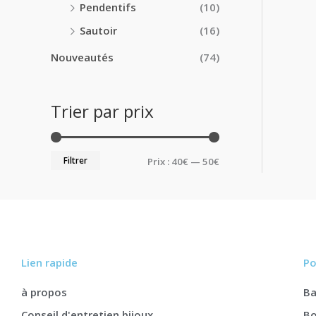
Pendentifs
(10)
Sautoir
(16)
Nouveautés
(74)
Trier par prix
Filtrer
Prix :
40€
—
50€
Lien rapide
Po
à propos
B
Conseil d'entretien bijoux
Bo