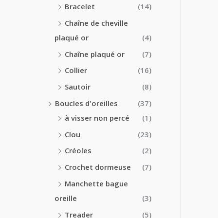
Bracelet
(14)
Chaîne de cheville
plaqué or
(4)
Chaîne plaqué or
(7)
Collier
(16)
Sautoir
(8)
Boucles d'oreilles
(37)
à visser non percé
(1)
Clou
(23)
Créoles
(2)
Crochet dormeuse
(7)
Manchette bague
oreille
(3)
Treader
(5)