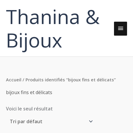
Aller
Thanina &
Men
au
contenu
princ
Bijoux
Accueil
/ Produits identifiés “bijoux fins et délicats”
bijoux fins et délicats
Voici le seul résultat