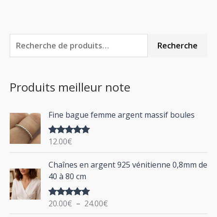
R
P
P
Recherche
e
r
r
c
i
i
Produits meilleur note
h
x
x
e
m
m
Fine bague femme argent massif boules
r
i
a
c
n
x
12.00
€
Note
5.00
h
sur 5
P
Chaînes en argent 925 vénitienne 0,8mm de
e
l
40 à 80 cm
p
a
g
o
20.00
€
–
24.00
€
Note
5.00
e
u
sur 5