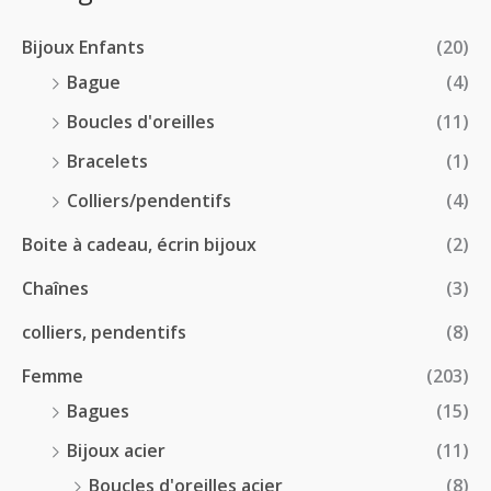
2
r
0
à
8
i
€
1
Bijoux Enfants
(20)
.
x
8
0
Bague
(4)
.
0
:
Boucles d'oreilles
(11)
0
€
1
0
à
Bracelets
(1)
8
€
4
.
Colliers/pendentifs
(4)
8
0
.
Boite à cadeau, écrin bijoux
(2)
0
0
€
Chaînes
(3)
0
à
€
2
colliers, pendentifs
(8)
4
Femme
(203)
.
5
Bagues
(15)
0
Bijoux acier
(11)
€
Boucles d'oreilles acier
(8)