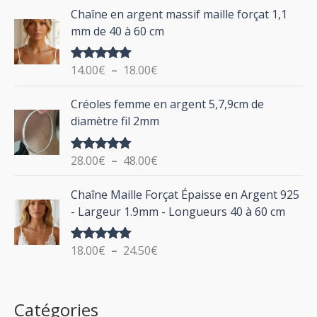
d
P
Chaîne en argent massif maille forçat 1,1
r
e
l
mm de 40 à 60 cm
p
a
r
g
:
i
14.00
€
–
18.00
€
Note
5.00
e
sur 5
x
d
P
Créoles femme en argent 5,7,9cm de
e
l
:
diamètre fil 2mm
p
a
2
r
g
0
i
28.00
€
–
48.00
€
Note
5.00
e
.
sur 5
x
d
P
0
Chaîne Maille Forçat Épaisse en Argent 925
e
l
0
:
- Largeur 1.9mm - Longueurs 40 à 60 cm
p
a
€
1
r
g
à
4
i
18.00
€
–
24.50
€
Note
5.00
e
2
.
sur 5
x
d
4
0
e
.
0
:
p
Catégories
0
€