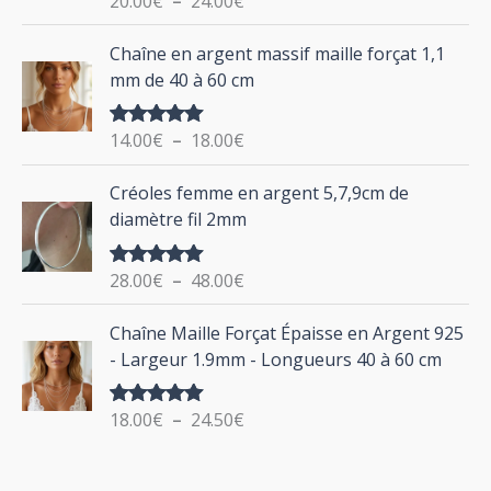
20.00
€
–
24.00
€
e
u
sur 5
d
P
Chaîne en argent massif maille forçat 1,1
r
e
l
mm de 40 à 60 cm
p
a
r
g
:
i
14.00
€
–
18.00
€
Note
5.00
e
sur 5
x
d
P
Créoles femme en argent 5,7,9cm de
e
l
:
diamètre fil 2mm
p
a
2
r
g
0
i
28.00
€
–
48.00
€
Note
5.00
e
.
sur 5
x
d
P
0
Chaîne Maille Forçat Épaisse en Argent 925
e
l
0
:
- Largeur 1.9mm - Longueurs 40 à 60 cm
p
a
€
1
r
g
à
4
i
18.00
€
–
24.50
€
Note
5.00
e
2
.
sur 5
x
d
4
0
e
.
0