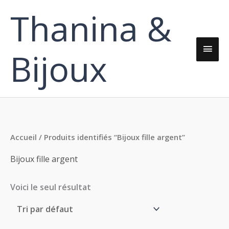
Aller
Thanina &
Men
au
contenu
princ
Bijoux
Accueil
/ Produits identifiés “Bijoux fille argent”
Bijoux fille argent
Voici le seul résultat