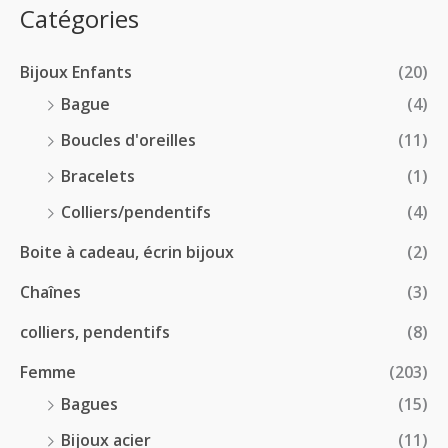
:
p
Catégories
0
€
2
r
0
à
8
i
€
1
Bijoux Enfants
(20)
.
x
8
0
Bague
(4)
.
0
:
Boucles d'oreilles
(11)
0
€
1
0
à
Bracelets
(1)
8
€
4
.
Colliers/pendentifs
(4)
8
0
.
Boite à cadeau, écrin bijoux
(2)
0
0
€
Chaînes
(3)
0
à
€
2
colliers, pendentifs
(8)
4
Femme
(203)
.
5
Bagues
(15)
0
Bijoux acier
(11)
€