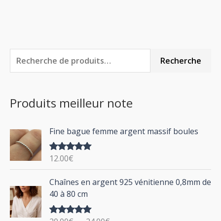
R
P
P
Recherche
e
r
r
c
i
i
Produits meilleur note
h
x
x
e
m
m
Fine bague femme argent massif boules
r
i
a
c
n
x
12.00
€
Note
5.00
h
sur 5
P
Chaînes en argent 925 vénitienne 0,8mm de
e
l
40 à 80 cm
p
a
g
o
Note
5.00