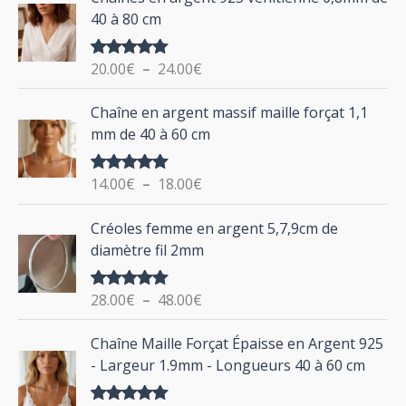
l
40 à 80 cm
p
a
g
o
20.00
€
–
24.00
€
Note
5.00
e
u
sur 5
d
P
Chaîne en argent massif maille forçat 1,1
r
e
l
mm de 40 à 60 cm
p
a
r
g
:
i
14.00
€
–
18.00
€
Note
5.00
e
sur 5
x
d
P
Créoles femme en argent 5,7,9cm de
e
l
:
diamètre fil 2mm
p
a
2
r
g
0
i
28.00
€
–
48.00
€
Note
5.00
e
.
sur 5
x
d
P
0
Chaîne Maille Forçat Épaisse en Argent 925
e
l
0
:
- Largeur 1.9mm - Longueurs 40 à 60 cm
p
a
€
1
r
g
à