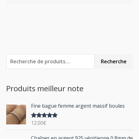
R
Recherche
e
c
Produits meilleur note
h
e
Fine bague femme argent massif boules
r
c
12.00
€
Note
5.00
h
sur 5
P
Chaînes en argent 925 vénitienne 0,8mm de
e