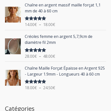
d
P
Chaîne en argent massif maille forçat 1,1
r
e
l
mm de 40 à 60 cm
p
a
r
g
:
i
14.00
€
–
18.00
€
Note
5.00
e
sur 5
x
d
P
Créoles femme en argent 5,7,9cm de
e
l
:
diamètre fil 2mm
p
a
2
r
g
0
i
28.00
€
–
48.00
€
Note
5.00
e
.
sur 5
x
d
P
0
Chaîne Maille Forçat Épaisse en Argent 925
e
l
0
:
- Largeur 1.9mm - Longueurs 40 à 60 cm
p
a
€
1
r
g
à
4
i
18.00
€
–
24.50
€
Note
5.00
e
2
.
sur 5
x
d
4
0
e
.
0
:
p
Catégories
0
€