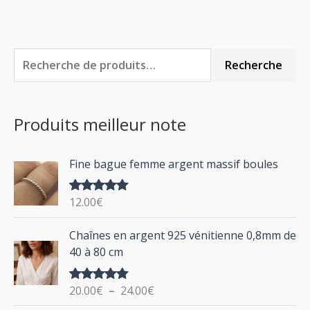
R
P
P
Recherche
e
r
r
c
i
i
Produits meilleur note
h
x
x
e
m
m
Fine bague femme argent massif boules
r
i
a
c
n
x
12.00
€
Note
5.00
h
sur 5
P
Chaînes en argent 925 vénitienne 0,8mm de
e
l
40 à 80 cm
p
a
g
o
20.00
€
–
24.00
€
Note
5.00
e
u
sur 5