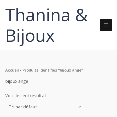
Aller
Thanina &
Men
au
contenu
princ
Bijoux
Accueil
/ Produits identifiés “bijoux ange”
bijoux ange
Voici le seul résultat