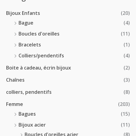
2
r
0
à
8
i
€
1
Bijoux Enfants
(20)
.
x
8
0
Bague
(4)
.
0
:
Boucles d'oreilles
(11)
0
€
1
0
à
Bracelets
(1)
8
€
4
.
Colliers/pendentifs
(4)
8
0
.
Boite à cadeau, écrin bijoux
(2)
0
0
€
Chaînes
(3)
0
à
€
2
colliers, pendentifs
(8)
4
Femme
(203)
.
5
Bagues
(15)
0
Bijoux acier
(11)
€
Boucles d'oreilles acier
(8)