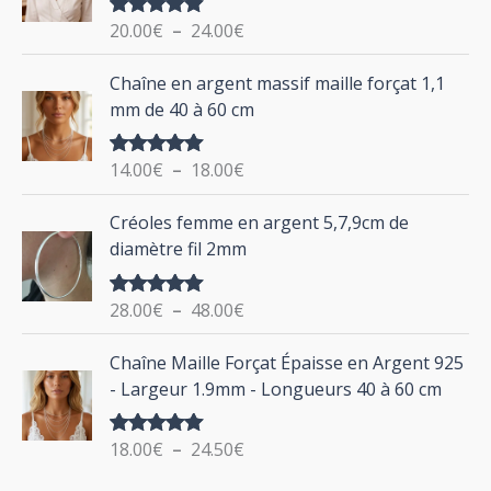
g
o
20.00
€
–
24.00
€
Note
5.00
e
u
sur 5
d
P
Chaîne en argent massif maille forçat 1,1
r
e
l
mm de 40 à 60 cm
p
a
r
g
:
i
14.00
€
–
18.00
€
Note
5.00
e
sur 5
x
d
P
Créoles femme en argent 5,7,9cm de
e
l
:
diamètre fil 2mm
p
a
2
r
g
0
i
28.00
€
–
48.00
€
Note
5.00
e
.
sur 5
x
d
P
0
Chaîne Maille Forçat Épaisse en Argent 925
e
l
0
:
- Largeur 1.9mm - Longueurs 40 à 60 cm
p
a
€
1
r
g
à
4
i
18.00
€
–
24.50
€
Note
5.00
e
2
.
sur 5
x
d
4