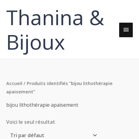
Aller
Thanina &
Men
au
contenu
princ
Bijoux
Accueil
/ Produits identifiés “bijou lithothérapie
apaisement”
bijou lithothérapie apaisement
Voici le seul résultat