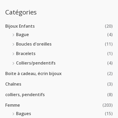
0
e
.
0
:
p
Catégories
0
€
2
r
0
à
8
i
€
1
Bijoux Enfants
(20)
.
x
8
0
Bague
(4)
.
0
:
Boucles d'oreilles
(11)
0
€
1
0
à
Bracelets
(1)
8
€
4
.
Colliers/pendentifs
(4)
8
0
.
Boite à cadeau, écrin bijoux
(2)
0
0
€
Chaînes
(3)
0
à
€
2
colliers, pendentifs
(8)
4
Femme
(203)
.
5
Bagues
(15)