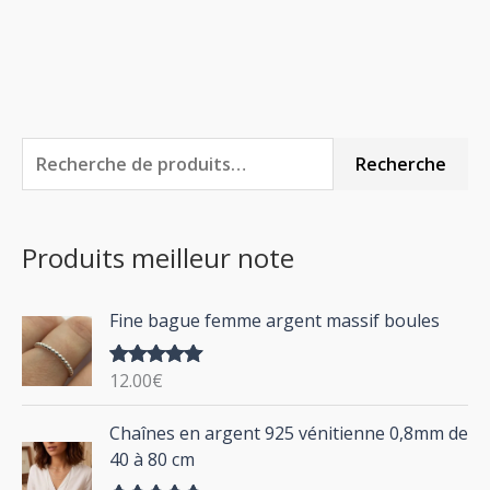
R
P
P
Recherche
e
r
r
c
i
i
Produits meilleur note
h
x
x
e
m
m
Fine bague femme argent massif boules
r
i
a
c
n
x
12.00
€
Note
5.00
h
sur 5
P
Chaînes en argent 925 vénitienne 0,8mm de
e
l
40 à 80 cm
p
a