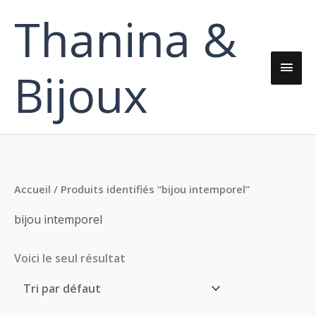
Aller
Thanina &
Men
au
contenu
princ
Bijoux
Accueil
/ Produits identifiés “bijou intemporel”
bijou intemporel
Voici le seul résultat