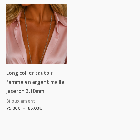
Plage
de
prix :
75.00€
à
85.00€
Long collier sautoir
femme en argent maille
jaseron 3,10mm
Bijoux argent
75.00
€
–
85.00
€