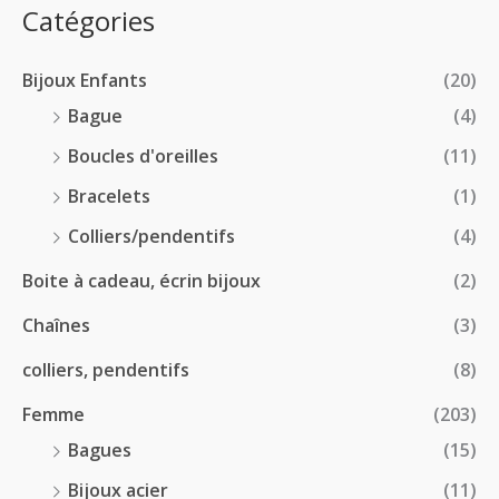
:
p
Catégories
0
€
2
r
0
à
8
i
€
1
Bijoux Enfants
(20)
.
x
8
0
Bague
(4)
.
0
:
Boucles d'oreilles
(11)
0
€
1
0
à
Bracelets
(1)
8
€
4
.
Colliers/pendentifs
(4)
8
0
.
Boite à cadeau, écrin bijoux
(2)
0
0
€
Chaînes
(3)
0
à
€
2
colliers, pendentifs
(8)
4
Femme
(203)
.
5
Bagues
(15)
0
Bijoux acier
(11)
€