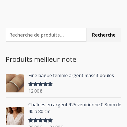
R
P
P
Recherche
e
r
r
c
i
i
Produits meilleur note
h
x
x
e
m
m
Fine bague femme argent massif boules
r
i
a
c
n
x
12.00
€
Note
5.00
h
sur 5
P
Chaînes en argent 925 vénitienne 0,8mm de
e
l
40 à 80 cm
p
a
g
o
Note
5.00