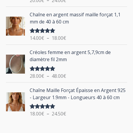
20.00
€
–
24.00
€
e
u
sur 5
d
P
Chaîne en argent massif maille forçat 1,1
r
e
l
mm de 40 à 60 cm
p
a
r
g
:
i
14.00
€
–
18.00
€
Note
5.00
e
sur 5
x
d
P
Créoles femme en argent 5,7,9cm de
e
l
:
diamètre fil 2mm
p
a
2
r
g
0
i
28.00
€
–
48.00
€
Note
5.00
e
.
sur 5
x
d
P
0
Chaîne Maille Forçat Épaisse en Argent 925
e
l
0
:
- Largeur 1.9mm - Longueurs 40 à 60 cm
p
a
€
1
r
g
à
4
i
18.00
€
–
24.50
€
Note
5.00
e
2
.
sur 5
x
d
4
0
e
.
0