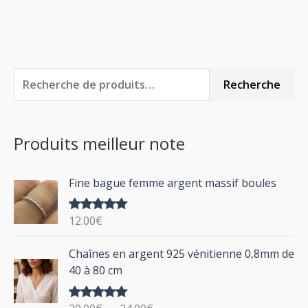
R
P
P
Recherche
e
r
r
c
i
i
Produits meilleur note
h
x
x
e
m
m
Fine bague femme argent massif boules
r
i
a
c
n
x
12.00
€
Note
5.00
h
sur 5
P
Chaînes en argent 925 vénitienne 0,8mm de
e
l
40 à 80 cm
p
a
g
o
Note
5.00