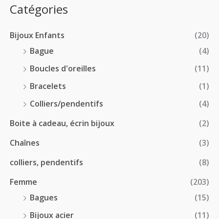
:
p
Catégories
0
€
2
r
0
à
8
i
€
1
Bijoux Enfants
(20)
.
x
8
0
Bague
(4)
.
0
:
Boucles d'oreilles
(11)
0
€
1
0
à
Bracelets
(1)
8
€
4
.
Colliers/pendentifs
(4)
8
0
.
Boite à cadeau, écrin bijoux
(2)
0
0
€
Chaînes
(3)
0
à
€
2
colliers, pendentifs
(8)
4
Femme
(203)
.
5
Bagues
(15)
0
Bijoux acier
(11)
€