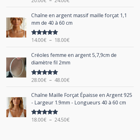
20.00
€
–
24.00
€
e
u
sur 5
d
P
Chaîne en argent massif maille forçat 1,1
r
e
l
mm de 40 à 60 cm
p
a
r
g
:
i
14.00
€
–
18.00
€
Note
5.00
e
sur 5
x
d
P
Créoles femme en argent 5,7,9cm de
e
l
:
diamètre fil 2mm
p
a
2
r
g
0
i
28.00
€
–
48.00
€
Note
5.00
e
.
sur 5
x
d
P
0
Chaîne Maille Forçat Épaisse en Argent 925
e
l
0
:
- Largeur 1.9mm - Longueurs 40 à 60 cm
p
a
€
1
r
g
à
4
i
18.00
€
–
24.50
€
Note
5.00
e
2
.
sur 5
x
d
4
0
e
.
0