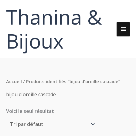
Aller
Thanina &
Men
au
contenu
princ
Bijoux
Accueil
/ Produits identifiés “bijou d'oreille cascade”
bijou d'oreille cascade
Voici le seul résultat