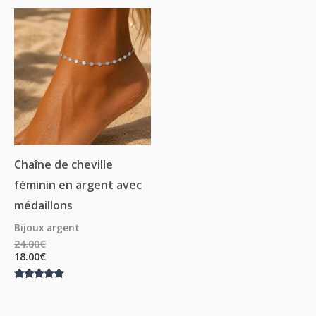
Chaîne de cheville
féminin en argent avec
médaillons
Bijoux argent
24.00
€
18.00
€
Note
5.00
sur 5