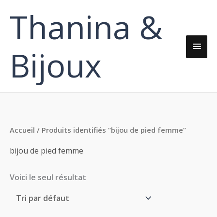
Aller
Thanina &
Men
au
contenu
princ
Bijoux
Accueil
/ Produits identifiés “bijou de pied femme”
bijou de pied femme
Voici le seul résultat