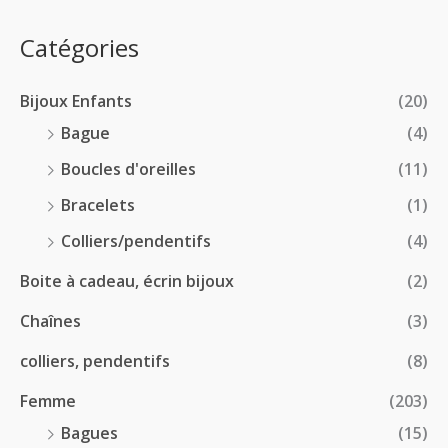
0
e
.
0
:
p
Catégories
0
€
2
r
0
à
8
i
€
1
Bijoux Enfants
(20)
.
x
8
0
Bague
(4)
.
0
:
Boucles d'oreilles
(11)
0
€
1
0
à
Bracelets
(1)
8
€
4
.
Colliers/pendentifs
(4)
8
0
.
Boite à cadeau, écrin bijoux
(2)
0
0
€
Chaînes
(3)
0
à
€
2
colliers, pendentifs
(8)
4
Femme
(203)
.
5
Bagues
(15)