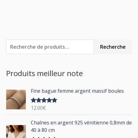
R
P
P
Recherche
e
r
r
c
i
i
Produits meilleur note
h
x
x
e
m
m
Fine bague femme argent massif boules
r
i
a
c
n
x
12.00
€
Note
5.00
h
sur 5
P
Chaînes en argent 925 vénitienne 0,8mm de
e
l
40 à 80 cm
p
a