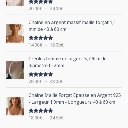
g
o
20.00
€
–
24.00
€
Note
5.00
e
u
sur 5
d
P
Chaîne en argent massif maille forçat 1,1
r
e
l
mm de 40 à 60 cm
p
a
r
g
:
i
14.00
€
–
18.00
€
Note
5.00
e
sur 5
x
d
P
Créoles femme en argent 5,7,9cm de
e
l
:
diamètre fil 2mm
p
a
2
r
g
0
i
28.00
€
–
48.00
€
Note
5.00
e
.
sur 5
x
d
P
0
Chaîne Maille Forçat Épaisse en Argent 925
e
l
0
:
- Largeur 1.9mm - Longueurs 40 à 60 cm
p
a
€
1
r
g
à
4
i
18.00
€
–
24.50
€
Note
5.00
e
2
.
sur 5
x
d
4