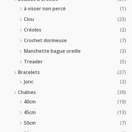
à visser non percé
(1)
Clou
(23)
Créoles
(2)
Crochet dormeuse
(7)
Manchette bague oreille
(3)
Treader
(5)
Bracelets
(27)
Jonc
(2)
Chaînes
(39)
40cm
(19)
45cm
(13)
50cm
(7)