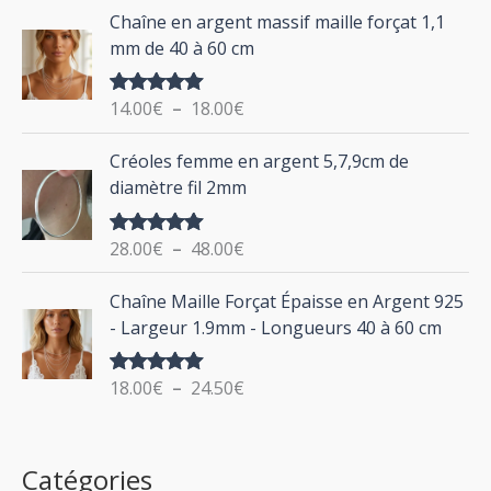
d
P
Chaîne en argent massif maille forçat 1,1
r
e
l
mm de 40 à 60 cm
p
a
r
g
:
i
14.00
€
–
18.00
€
Note
5.00
e
sur 5
x
d
P
Créoles femme en argent 5,7,9cm de
e
l
:
diamètre fil 2mm
p
a
2
r
g
0
i
28.00
€
–
48.00
€
Note
5.00
e
.
sur 5
x
d
P
0
Chaîne Maille Forçat Épaisse en Argent 925
e
l
0
:
- Largeur 1.9mm - Longueurs 40 à 60 cm
p
a
€
1
r
g
à
4
i
18.00
€
–
24.50
€
Note
5.00
e
2
.
sur 5
x
d
4
0
e
.
0
:
p
Catégories
0
€