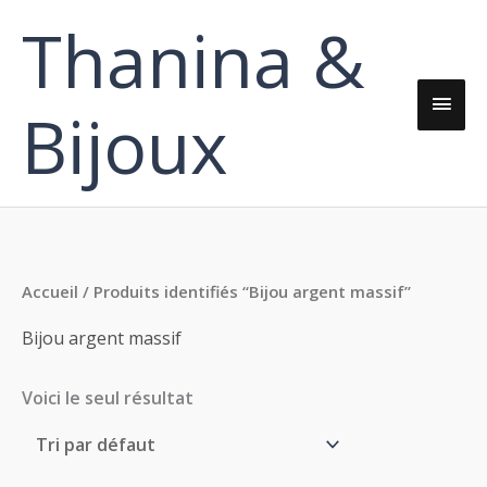
Aller
Thanina &
Men
au
contenu
princ
Bijoux
Accueil
/ Produits identifiés “Bijou argent massif”
Bijou argent massif
Voici le seul résultat