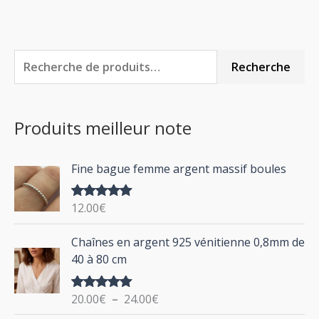
R
P
P
Recherche
e
r
r
c
i
i
Produits meilleur note
h
x
x
e
m
m
Fine bague femme argent massif boules
r
i
a
c
n
x
12.00
€
Note
5.00
h
sur 5
P
Chaînes en argent 925 vénitienne 0,8mm de
e
l
40 à 80 cm
p
a
g
o
20.00
€
–
24.00
€
Note
5.00
e
u
sur 5