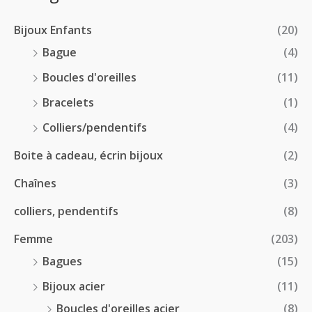
2
r
0
à
8
i
€
1
Bijoux Enfants
(20)
.
x
8
0
Bague
(4)
.
0
:
Boucles d'oreilles
(11)
0
€
1
0
à
Bracelets
(1)
8
€
4
.
Colliers/pendentifs
(4)
8
0
.
Boite à cadeau, écrin bijoux
(2)
0
0
€
Chaînes
(3)
0
à
€
2
colliers, pendentifs
(8)
4
Femme
(203)
.
5
Bagues
(15)
0
Bijoux acier
(11)
€
Boucles d'oreilles acier
(8)