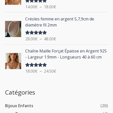
r
g
:
i
14.00
€
–
18.00
€
Note
5.00
e
sur 5
x
d
P
Créoles femme en argent 5,7,9cm de
e
l
:
diamètre fil 2mm
p
a
2
r
g
0
i
28.00
€
–
48.00
€
Note
5.00
e
.
sur 5
x
d
P
0
Chaîne Maille Forçat Épaisse en Argent 925
e
l
0
:
- Largeur 1.9mm - Longueurs 40 à 60 cm
p
a
€
1
r
g
à
4
i
18.00
€
–
24.50
€
Note
5.00
e
2
.
sur 5
x
d
4
0
e
.
0
:
p
Catégories
0
€
2
r
0
à
8
i
€
1
Bijoux Enfants
(20)
.
x
8