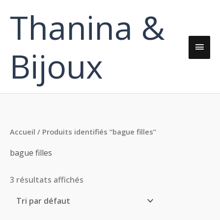
Aller
Thanina &
Men
au
contenu
princ
Bijoux
Accueil
/ Produits identifiés “bague filles”
bague filles
3 résultats affichés