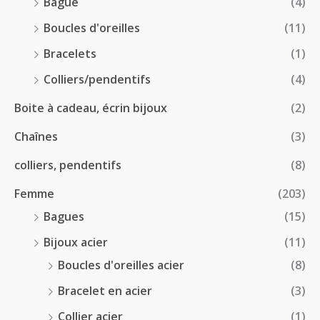
0
Bague
(4)
.
0
:
Boucles d'oreilles
(11)
0
€
1
0
à
Bracelets
(1)
8
€
4
.
Colliers/pendentifs
(4)
8
0
.
Boite à cadeau, écrin bijoux
(2)
0
0
€
Chaînes
(3)
0
à
€
2
colliers, pendentifs
(8)
4
Femme
(203)
.
5
Bagues
(15)
0
Bijoux acier
(11)
€
Boucles d'oreilles acier
(8)
Bracelet en acier
(3)
Collier acier
(1)