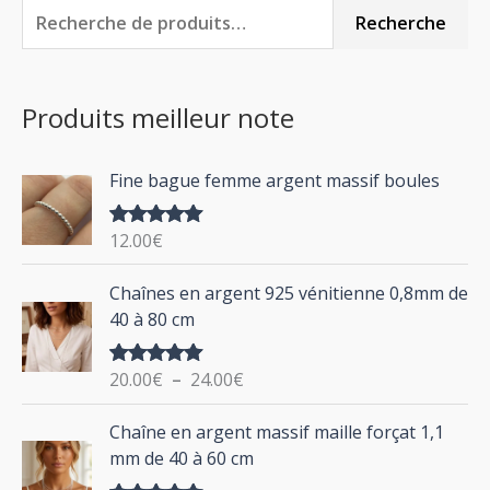
R
P
P
Recherche
e
r
r
c
i
i
Produits meilleur note
h
x
x
e
m
m
Fine bague femme argent massif boules
r
i
a
c
n
x
12.00
€
Note
5.00
h
sur 5
P
Chaînes en argent 925 vénitienne 0,8mm de
e
l
40 à 80 cm
p
a
g
o
20.00
€
–
24.00
€
Note
5.00
e
u
sur 5
d
P
Chaîne en argent massif maille forçat 1,1
r
e
l
mm de 40 à 60 cm
p
a