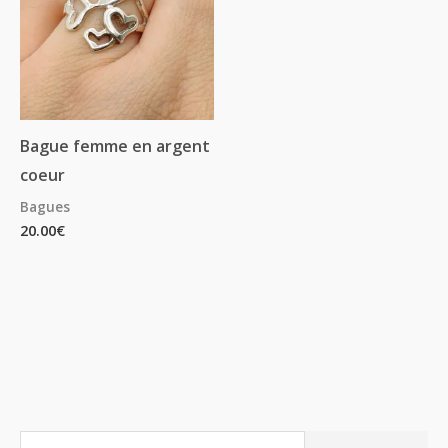
Bague femme en argent
coeur
Bagues
20.00
€
R
P
P