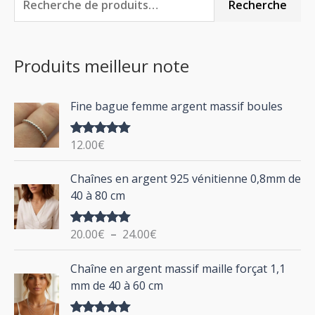
Recherche
e
r
r
c
i
i
Produits meilleur note
h
x
x
e
m
m
Fine bague femme argent massif boules
r
i
a
c
n
x
12.00
€
Note
5.00
h
sur 5
P
Chaînes en argent 925 vénitienne 0,8mm de
e
l
40 à 80 cm
p
a
g
o
20.00
€
–
24.00
€
Note
5.00
e
u
sur 5
d
P
Chaîne en argent massif maille forçat 1,1
r
e
l
mm de 40 à 60 cm
p
a
r
g
: