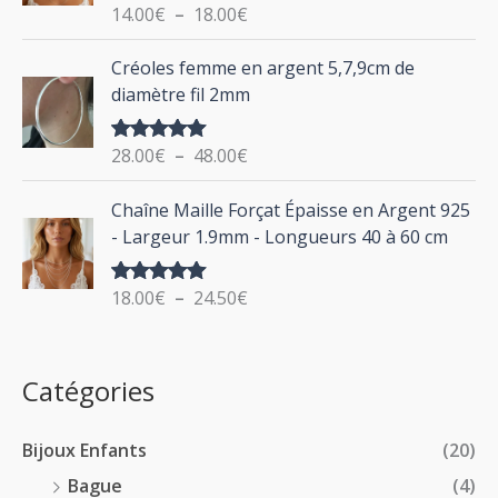
i
14.00
€
–
18.00
€
Note
5.00
e
sur 5
x
d
P
Créoles femme en argent 5,7,9cm de
e
l
:
diamètre fil 2mm
p
a
2
r
g
0
i
28.00
€
–
48.00
€
Note
5.00
e
.
sur 5
x
d
P
0
Chaîne Maille Forçat Épaisse en Argent 925
e
l
0
:
- Largeur 1.9mm - Longueurs 40 à 60 cm
p
a
€
1
r
g
à
4
i
18.00
€
–
24.50
€
Note
5.00
e
2
.
sur 5
x
d
4
0
e
.
0
:
p
Catégories
0
€
2
r
0
à
8
i
€
1
Bijoux Enfants
(20)
.
x
8
0
Bague
(4)