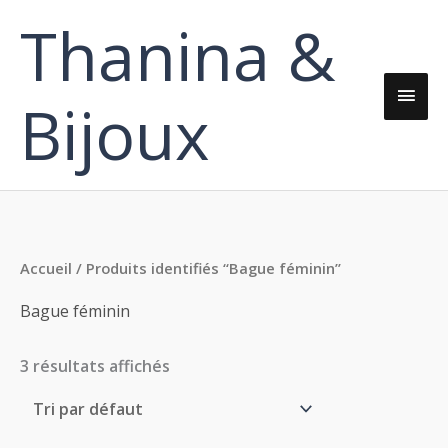
Aller
Thanina &
Men
au
contenu
princ
Bijoux
Accueil
/ Produits identifiés “Bague féminin”
Bague féminin
3 résultats affichés