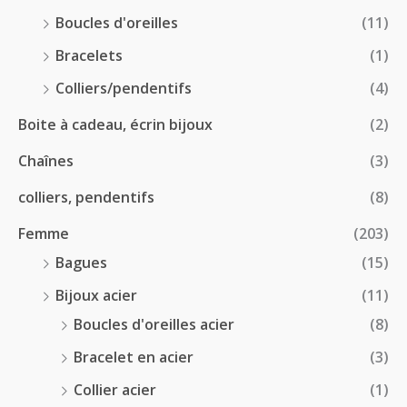
.
0
:
Boucles d'oreilles
(11)
0
€
1
0
à
Bracelets
(1)
8
€
4
.
Colliers/pendentifs
(4)
8
0
.
Boite à cadeau, écrin bijoux
(2)
0
0
€
Chaînes
(3)
0
à
€
2
colliers, pendentifs
(8)
4
Femme
(203)
.
5
Bagues
(15)
0
Bijoux acier
(11)
€
Boucles d'oreilles acier
(8)
Bracelet en acier
(3)
Collier acier
(1)