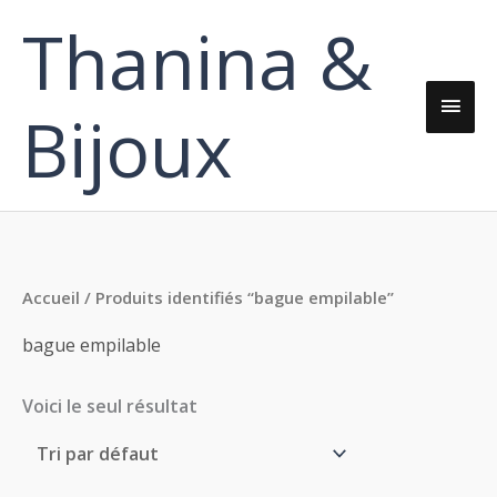
Aller
Thanina &
Men
au
contenu
princ
Bijoux
Accueil
/ Produits identifiés “bague empilable”
bague empilable
Voici le seul résultat