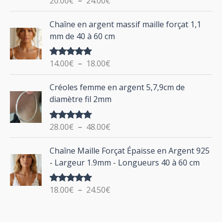
20.00
€
–
24.00
€
e
u
sur 5
d
P
Chaîne en argent massif maille forçat 1,1
r
e
l
mm de 40 à 60 cm
p
a
r
g
:
i
14.00
€
–
18.00
€
Note
5.00
e
sur 5
x
d
P
Créoles femme en argent 5,7,9cm de
e
l
:
diamètre fil 2mm
p
a
2
r
g
0
i
28.00
€
–
48.00
€
Note
5.00
e
.
sur 5
x
d
P
0
Chaîne Maille Forçat Épaisse en Argent 925
e
l
0
:
- Largeur 1.9mm - Longueurs 40 à 60 cm
p
a
€
1
r
g
à
4
i
18.00
€
–
24.50
€
Note
5.00
e
2
.
sur 5
x
d
4
0
e
.
0