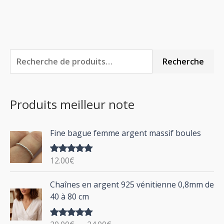
R
P
P
Recherche
e
r
r
c
i
i
Produits meilleur note
h
x
x
e
m
m
Fine bague femme argent massif boules
r
i
a
c
n
x
12.00
€
Note
5.00
h
sur 5
P
Chaînes en argent 925 vénitienne 0,8mm de
e
l
40 à 80 cm
p
a
g
o
Note
5.00