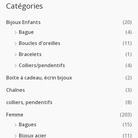
:
p
Catégories
0
€
2
r
0
à
8
i
€
1
Bijoux Enfants
(20)
.
x
8
0
Bague
(4)
.
0
:
Boucles d'oreilles
(11)
0
€
1
0
à
Bracelets
(1)
8
€
4
.
Colliers/pendentifs
(4)
8
0
.
Boite à cadeau, écrin bijoux
(2)
0
0
€
Chaînes
(3)
0
à
€
2
colliers, pendentifs
(8)
4
Femme
(203)
.
5
Bagues
(15)
0
Bijoux acier
(11)
€