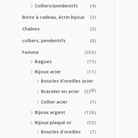
0
0
Colliers/pendentifs
(4)
€
€
à
Boite à cadeau, écrin bijoux
(2)
2
4
Chaînes
(3)
.
colliers, pendentifs
(8)
5
0
Femme
(203)
€
Bagues
(15)
Bijoux acier
(11)
Boucles d'oreilles acier
(8)
Bracelet en acier
(3)
Collier acier
(1)
Bijoux argent
(126)
Bijoux plaqué or
(55)
Boucles d'oreilles
(7)