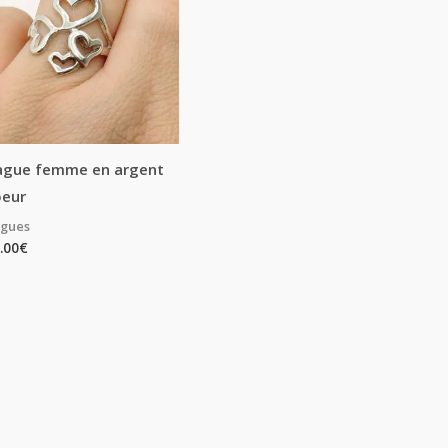
ague femme en argent
oeur
gues
.00
€