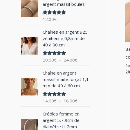
argent massif boules
h
e
12.00
€
Note
5.00
p
sur 5
P
o
Chaînes en argent 925
l
vénitienne 0,8mm de
u
a
40 à 80 cm
g
B
r
e
c
20.00
€
–
24.00
€
Note
5.00
d
sur 5
Ba
:
e
P
20
Chaîne en argent
p
l
massif maille forçat 1,1
r
a
mm de 40 à 60 cm
i
g
x
e
14.00
€
–
18.00
€
Note
5.00
d
sur 5
:
e
P
2
Créoles femme en
p
l
0
argent 5,7,9cm de
r
a
.
diamètre fil 2mm
i
g