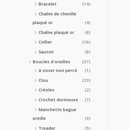
Bracelet
(14)
Chaîne de cheville
plaqué or
(4)
Chaîne plaqué or
(8)
Collier
(16)
Sautoir
(8)
Boucles d'oreilles
(37)
à visser non percé
(1)
Clou
(23)
Créoles
(2)
Crochet dormeuse
(7)
Manchette bague
oreille
(3)
Treader
(5)