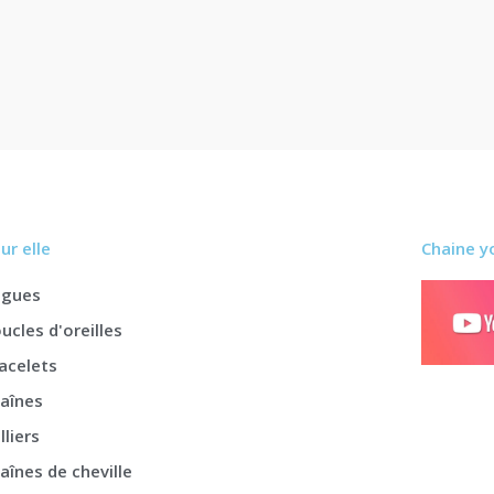
ur elle
Chaine y
agues
ucles d'oreilles
acelets
aînes
lliers
aînes de cheville