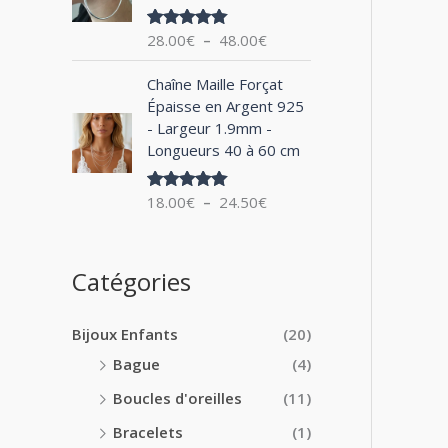
0
x
e
0
28.00
€
–
48.00
€
Note
5.00
d
€
sur 5
:
e
à
P
1
Chaîne Maille Forçat
p
2
l
4
Épaisse en Argent 925
r
4
a
.
- Largeur 1.9mm -
i
.
g
0
Longueurs 40 à 60 cm
x
0
e
0
0
d
€
:
18.00
€
–
24.50
€
€
Note
5.00
e
à
sur 5
2
p
1
8
r
8
.
i
Catégories
.
0
x
0
0
0
€
Bijoux Enfants
(20)
:
€
à
1
Bague
(4)
4
8
8
Boucles d'oreilles
(11)
.
.
0
Bracelets
(1)
0