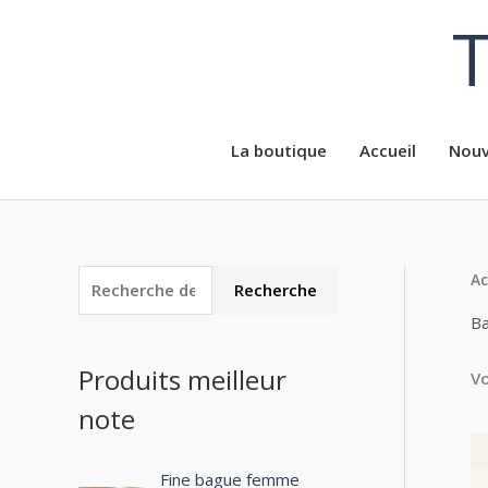
Aller
T
au
contenu
La boutique
Accueil
Nouv
Ac
R
Recherche
e
Ba
c
Produits meilleur
Vo
h
note
e
r
c
Fine bague femme