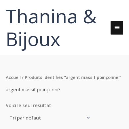
Aller
Thanina &
Men
au
contenu
princ
Bijoux
Accueil
/ Produits identifiés “argent massif poinçonné.”
argent massif poinçonné.
Voici le seul résultat