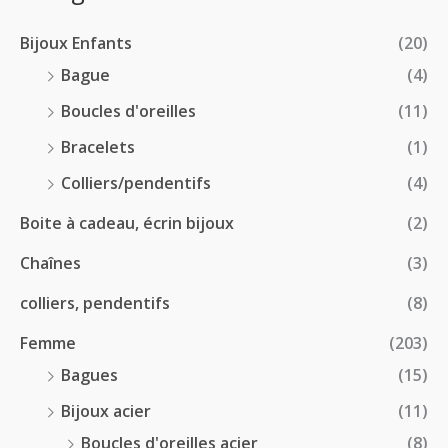
2
r
0
à
8
i
€
1
Bijoux Enfants
(20)
.
x
8
0
Bague
(4)
.
0
:
Boucles d'oreilles
(11)
0
€
1
0
à
Bracelets
(1)
8
€
4
.
Colliers/pendentifs
(4)
8
0
.
Boite à cadeau, écrin bijoux
(2)
0
0
€
Chaînes
(3)
0
à
€
2
colliers, pendentifs
(8)
4
Femme
(203)
.
5
Bagues
(15)
0
Bijoux acier
(11)
€
Boucles d'oreilles acier
(8)