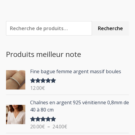
R
P
P
Recherche
e
r
r
c
i
i
Produits meilleur note
h
x
x
e
m
m
Fine bague femme argent massif boules
r
i
a
c
n
x
12.00
€
Note
5.00
h
sur 5
P
Chaînes en argent 925 vénitienne 0,8mm de
e
l
40 à 80 cm
p
a
g
o
20.00
€
–
24.00
€
Note
5.00
e
u
sur 5