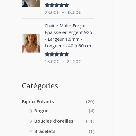
0
x
e
0
28.00
€
–
48.00
€
Note
5.00
d
€
sur 5
:
e
à
P
1
Chaîne Maille Forçat
p
2
l
4
Épaisse en Argent 925
r
4
a
.
- Largeur 1.9mm -
i
.
g
0
Longueurs 40 à 60 cm
x
0
e
0
0
d
€
:
18.00
€
–
24.50
€
€
Note
5.00
e
à
sur 5
2
p
1
8
r
8
.
i
Catégories
.
0
x
0
0
0
€
Bijoux Enfants
(20)
:
€
à
1
Bague
(4)
4
8
8
Boucles d'oreilles
(11)
.
.
0
Bracelets
(1)
0