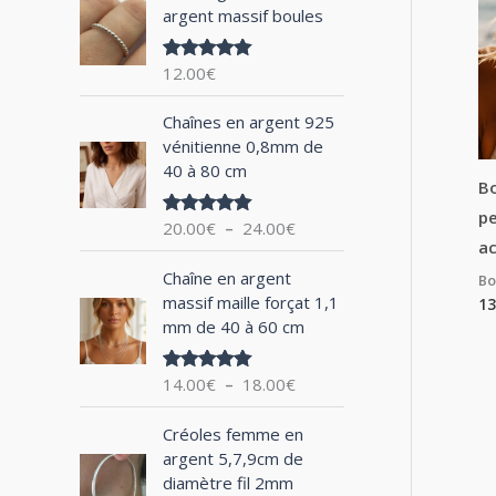
argent massif boules
h
e
12.00
€
Note
5.00
p
sur 5
P
o
Chaînes en argent 925
l
vénitienne 0,8mm de
u
a
40 à 80 cm
g
Bo
r
e
p
20.00
€
–
24.00
€
Note
5.00
d
sur 5
ac
:
e
P
Chaîne en argent
Bo
p
l
massif maille forçat 1,1
13
r
a
mm de 40 à 60 cm
i
g
x
e
14.00
€
–
18.00
€
Note
5.00
d
sur 5
:
e
P
2
Créoles femme en
p
l
0
argent 5,7,9cm de
r
a
.
diamètre fil 2mm
i
g