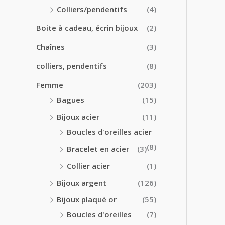
0
0
Colliers/pendentifs
(4)
€
€
à
Boite à cadeau, écrin bijoux
(2)
2
4
Chaînes
(3)
.
colliers, pendentifs
(8)
5
0
Femme
(203)
€
Bagues
(15)
Bijoux acier
(11)
Boucles d'oreilles acier
(8)
Bracelet en acier
(3)
Collier acier
(1)
Bijoux argent
(126)
Bijoux plaqué or
(55)
Boucles d'oreilles
(7)