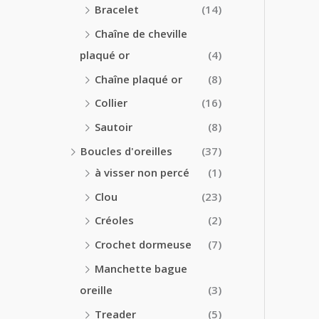
Bracelet
(14)
Chaîne de cheville
plaqué or
(4)
Chaîne plaqué or
(8)
Collier
(16)
Sautoir
(8)
Boucles d'oreilles
(37)
à visser non percé
(1)
Clou
(23)
Créoles
(2)
Crochet dormeuse
(7)
Manchette bague
oreille
(3)
Treader
(5)