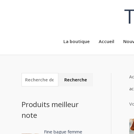
Aller
T
au
contenu
La boutique
Accueil
Nouv
Ac
R
P
P
Recherche
e
r
r
ac
c
i
i
Produits meilleur
Vo
h
x
x
note
e
m
m
r
i
a
c
Fine bague femme
n
x