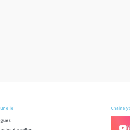
ur elle
Chaine y
agues
ucles d'oreilles