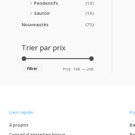
Pendentifs
(10)
Sautoir
(16)
Nouveautés
(75)
Trier par prix
Filtrer
Prix :
10€
—
20€
Lien rapide
Po
à propos
B
Conseil d'entretien bijoux
Bo