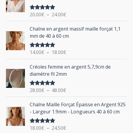
p
a
g
o
20.00
€
–
24.00
€
Note
5.00
e
u
sur 5
d
P
Chaîne en argent massif maille forçat 1,1
r
e
l
mm de 40 à 60 cm
p
a
r
g
:
i
14.00
€
–
18.00
€
Note
5.00
e
sur 5
x
d
P
Créoles femme en argent 5,7,9cm de
e
l
:
diamètre fil 2mm
p
a
2
r
g
0
i
28.00
€
–
48.00
€
Note
5.00
e
.
sur 5
x
d
P
0
Chaîne Maille Forçat Épaisse en Argent 925
e
l
0
:
- Largeur 1.9mm - Longueurs 40 à 60 cm
p
a
€
1
r
g
à
4
i
18.00
€
–
24.50
€
Note
5.00
e
2
.
sur 5