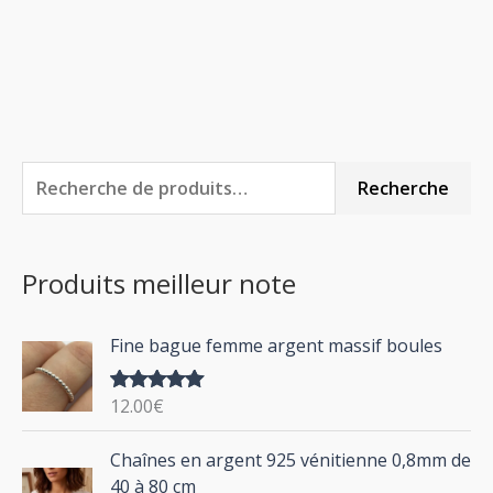
R
Recherche
e
c
Produits meilleur note
h
e
Fine bague femme argent massif boules
r
c
12.00
€
Note
5.00
h
sur 5
P
Chaînes en argent 925 vénitienne 0,8mm de
e
l
40 à 80 cm