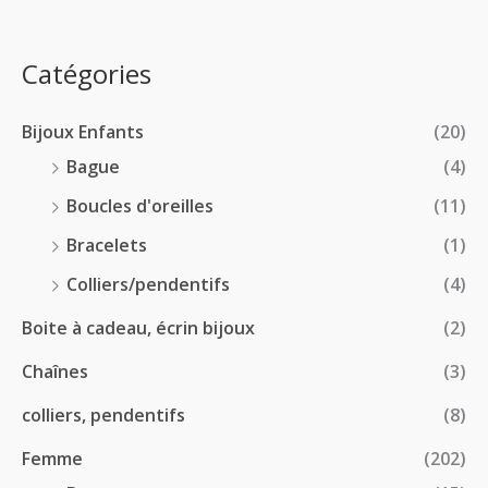
x
d
4
0
e
.
0
:
p
Catégories
0
€
2
r
0
à
8
i
€
1
Bijoux Enfants
(20)
.
x
8
0
Bague
(4)
.
0
:
Boucles d'oreilles
(11)
0
€
1
0
à
Bracelets
(1)
8
€
4
.
Colliers/pendentifs
(4)
8
0
.
Boite à cadeau, écrin bijoux
(2)
0
0
€
Chaînes
(3)
0
à
€
2
colliers, pendentifs
(8)
4
Femme
(202)
.
5