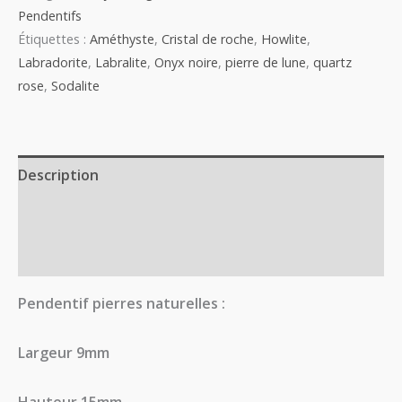
Pendentifs
Étiquettes :
Améthyste
,
Cristal de roche
,
Howlite
,
Labradorite
,
Labralite
,
Onyx noire
,
pierre de lune
,
quartz
rose
,
Sodalite
Description
Informations complémentaires
Avis (0)
Pendentif pierres naturelles :
Largeur 9mm
Hauteur 15mm