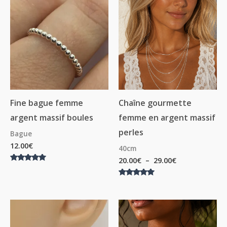
de
prix :
20.00€
à
29.00€
Fine bague femme
Chaîne gourmette
argent massif boules
femme en argent massif
perles
Bague
12.00
€
40cm
20.00
€
–
29.00
€
Note
5.00
sur 5
Note
5.00
sur 5
Plage
de
prix :