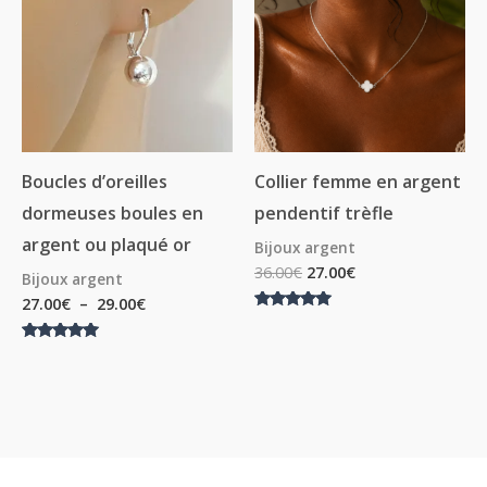
27.00€
à
29.00€
Boucles d’oreilles
Collier femme en argent
dormeuses boules en
pendentif trèfle
argent ou plaqué or
Bijoux argent
36.00
€
27.00
€
Bijoux argent
27.00
€
–
29.00
€
Note
5.00
sur 5
Note
5.00
sur 5