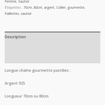
Femme
,
Sautoir
Étiquettes :
70cm
,
80cm
,
argent
,
Collier
,
gourmette
,
Paillettes
,
sautoir
Description
Informations complémentaires
Avis (0)
Longue chaîne gourmette pastilles :
Argent 925
Longueur 70cm ou 80cm