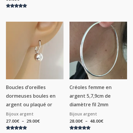
Note
5.00
sur 5
Note
5.00
sur 5
Plage
Plage
de
de
prix :
prix :
27.00€
28.00€
à
à
29.00€
48.00€
Boucles d’oreilles
Créoles femme en
dormeuses boules en
argent 5,7,9cm de
argent ou plaqué or
diamètre fil 2mm
Bijoux argent
Bijoux argent
27.00
€
–
29.00
€
28.00
€
–
48.00
€