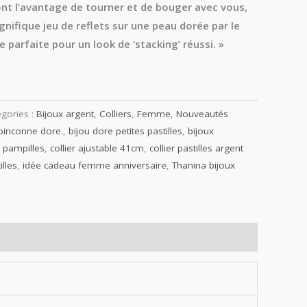
 ont l’avantage de tourner et de bouger avec vous,
gnifique jeu de reflets sur une peau dorée par le
se parfaite pour un look de ‘stacking’ réussi. »
gories :
Bijoux argent
,
Colliers
,
Femme
,
Nouveautés
oinconne dore.
,
bijou dore petites pastilles
,
bijoux
e pampilles
,
collier ajustable 41cm
,
collier pastilles argent
illes
,
idée cadeau femme anniversaire
,
Thanina bijoux