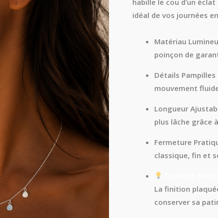
habille le cou d’un éclat
idéal de vos journées en
Matériau Lumineu
poinçon
de garant
Détails Pampilles 
mouvement fluide
Longueur Ajustabl
plus lâche grâce 
Fermeture Pratiqu
classique, fin et s
Conseils d’entr
La finition plaqué
conserver sa pati