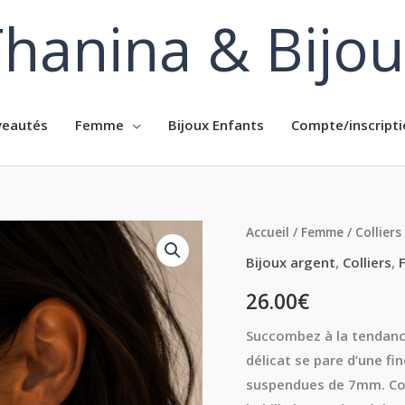
hanina & Bijo
eautés
Femme
Bijoux Enfants
Compte/inscripti
Accueil
/
Femme
/
Colliers
Bijoux argent
,
Colliers
,
26.00
€
Succombez à la tendance
délicat se pare d’une fi
suspendues de 7mm. Conç