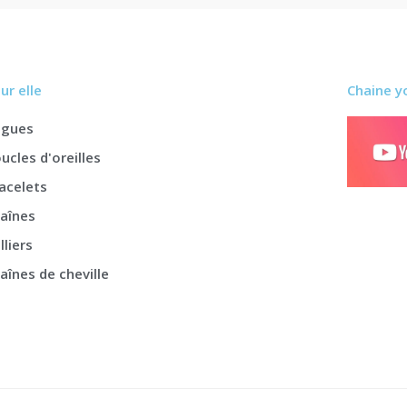
ur elle
Chaine y
agues
ucles d'oreilles
acelets
aînes
lliers
aînes de cheville