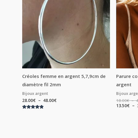
à
48.00€
Créoles femme en argent 5,7,9cm de
Parure co
diamètre fil 2mm
argent
Bijoux argent
Bijoux arg
28.00
€
–
48.00
€
18.00
€
–
13.50
€
–
Note
5.00
sur 5