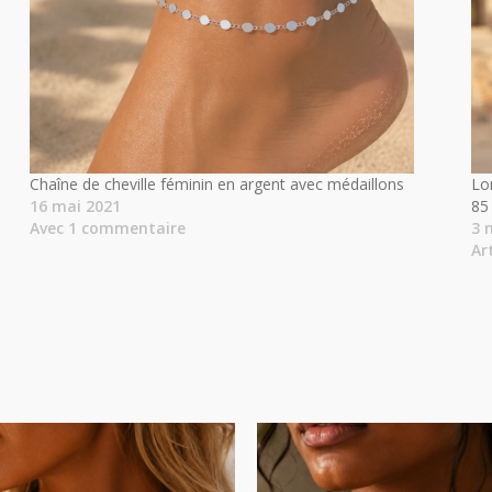
Chaîne de cheville féminin en argent avec médaillons
Lo
16 mai 2021
85
Avec 1 commentaire
3 
Ar
Plage
Plage
de
de
prix :
prix :
18.00€
13.50€