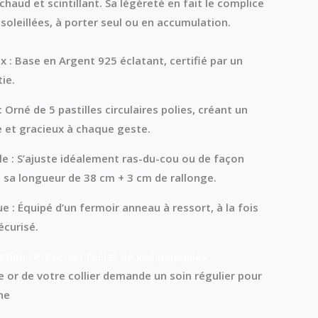
 chaud et scintillant. Sa légèreté en fait le complice
soleillées, à porter seul ou en accumulation.
x :
Base en
Argent 925
éclatant, certifié par un
ie.
:
Orné de 5 pastilles circulaires polies, créant un
 et gracieux à chaque geste.
e :
S’ajuste idéalement ras-du-cou ou de façon
à sa longueur de
38 cm + 3 cm
de rallonge.
e :
Équipé d’un
fermoir anneau à ressort
, à la fois
écurisé.
etien : Préserver l’éclat de vos pampilles
e or de votre collier demande un soin régulier pour
ne