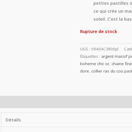
petites pastilles
ce qui crée un ma
soleil. C’est la ba
Rupture de stock
UGS :
09404C3800pl
Caté
Étiquettes :
argent massif p
boheme chic or
,
chaine fin
dore
,
collier ras du cou past
Détails