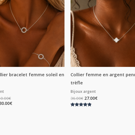
à
à
40.00€
30.00€
llier bracelet femme soleil en
Collier femme en argent pen
trèfle
ent
Bijoux argent
40.00
€
36.00
€
27.00
€
30.00
€
Note
5.00
sur 5