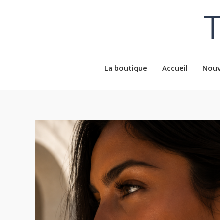
Aller
T
au
contenu
La boutique
Accueil
Nouv