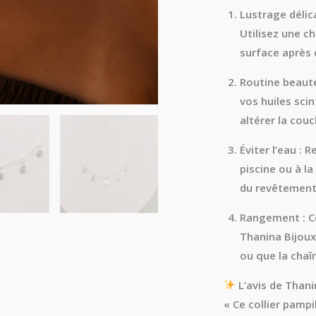
Lustrage délica
Utilisez une c
surface après 
Routine beauté
vos huiles scin
altérer la cou
Éviter l’eau :
Re
piscine ou à la
du revêtement
Rangement :
Co
Thanina Bijoux
ou que la chaî
L’avis de Thani
« Ce collier pampi