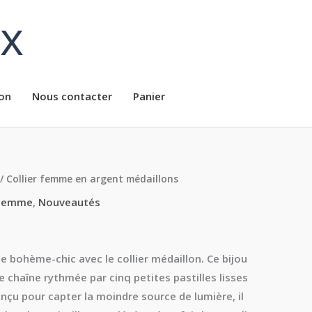
ux
on
Nous contacter
Panier
/ Collier femme en argent médaillons
Femme
,
Nouveautés
 bohème-chic avec le collier médaillon. Ce bijou
ne chaîne rythmée par cinq petites pastilles lisses
u pour capter la moindre source de lumière, il