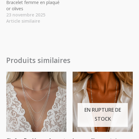
Bracelet femme en plaqué
or olives
23 novembre 2025
Article similaire
Produits similaires
Plage
de
prix :
24.00€
à
35.00€
EN RUPTURE DE
STOCK