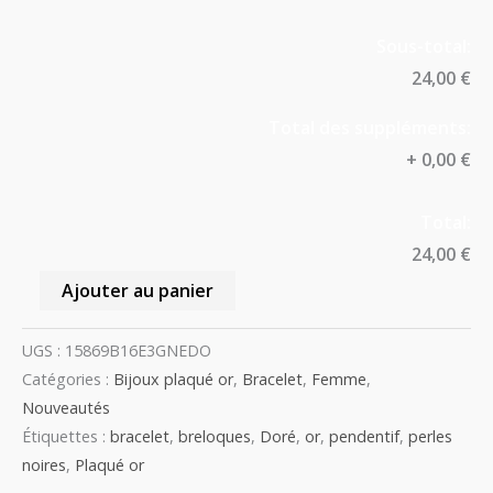
Sous-total:
24,00 €
Total des suppléments:
+
0,00 €
Total:
24,00 €
Ajouter au panier
UGS :
15869B16E3GNEDO
Catégories :
Bijoux plaqué or
,
Bracelet
,
Femme
,
Nouveautés
Étiquettes :
bracelet
,
breloques
,
Doré
,
or
,
pendentif
,
perles
noires
,
Plaqué or