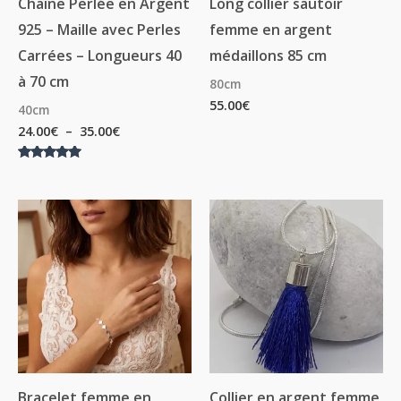
Chaîne Perlée en Argent
Long collier sautoir
925 – Maille avec Perles
femme en argent
Carrées – Longueurs 40
médaillons 85 cm
à 70 cm
80cm
55.00
€
40cm
24.00
€
–
35.00
€
Note
5.00
sur 5
Bracelet femme en
Collier en argent femme