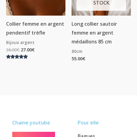
STOCK
Collier femme en argent
Long collier sautoir
pendentif trèfle
femme en argent
médaillons 85 cm
Bijoux argent
36.00
€
27.00
€
80cm
55.00
€
Note
5.00
sur 5
Chaine youtube
Pour elle
Bagues