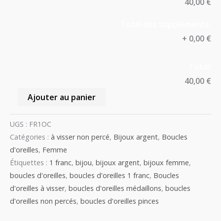
40,00 €
Total des suppléments:
+
0,00 €
Total:
40,00 €
Ajouter au panier
UGS :
FR1OC
Catégories :
à visser non percé
,
Bijoux argent
,
Boucles
d'oreilles
,
Femme
Étiquettes :
1 franc
,
bijou
,
bijoux argent
,
bijoux femme
,
boucles d'oreilles
,
boucles d'oreilles 1 franc
,
Boucles
d'oreilles à visser
,
boucles d'oreilles médaillons
,
boucles
d'oreilles non percés
,
boucles d'oreilles pinces