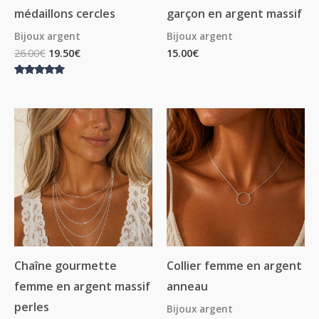
médaillons cercles
garçon en argent massif
Bijoux argent
Bijoux argent
26.00
€
19.50
€
15.00
€
Note
5.00
sur 5
Plage
Plage
Plage
de
de
de
prix :
prix :
prix :
20.00€
15.00€
11.25€
à
à
à
29.00€
39.00€
29.25€
Chaîne gourmette
Collier femme en argent
femme en argent massif
anneau
perles
Bijoux argent