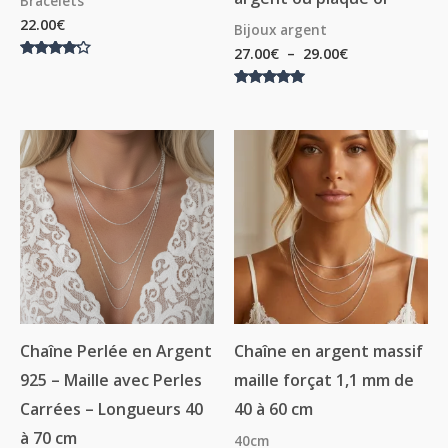
Bracelets
22.00
€
Bijoux argent
27.00
€
–
29.00
€
Note
4.00
sur 5
Note
5.00
sur 5
Plage
Plage
de
de
prix :
prix :
24.00€
14.00€
à
à
35.00€
18.00€
Chaîne Perlée en Argent
Chaîne en argent massif
925 – Maille avec Perles
maille forçat 1,1 mm de
Carrées – Longueurs 40
40 à 60 cm
à 70 cm
40cm