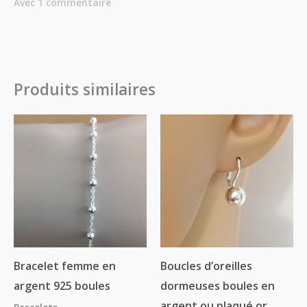
Avec 1 commentaire
Produits similaires
Plage
de
prix :
27.00€
à
29.00€
Bracelet femme en
Boucles d’oreilles
argent 925 boules
dormeuses boules en
argent ou plaqué or