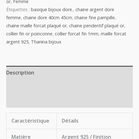
or
,
Femme
Étiquettes :
basique bijoux dore.
,
chaine argent dore
femme
,
chaine dore 40cm 45cm
,
chaine fine pampille
,
chaine maille forcat plaqué or
,
chaine pendentif plaqué or
,
collier fin or poinconne
,
collier forcat fin 1mm
,
maille forcat
argent 925
,
Thanina bijoux
Description
Informations complémentaires
Avis (0)
Caractéristique
Détails
Matière
Argent 925 / Finition