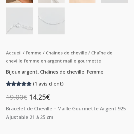
Accueil
/
Femme
/
Chaînes de cheville
/ Chaîne de
cheville femme en argent maille gourmette
Bijoux argent
,
Chaînes de cheville
,
Femme
(
1
avis client)
Noté
1
5.00
19.00
€
14.25
€
sur 5
basé sur
notation
Bracelet de Cheville – Maille Gourmette Argent 925
client
Ajustable 21 à 25 cm