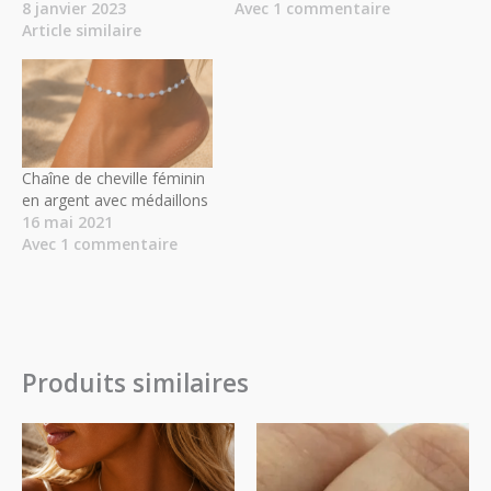
8 janvier 2023
Avec 1 commentaire
Article similaire
Chaîne de cheville féminin
en argent avec médaillons
16 mai 2021
Avec 1 commentaire
Produits similaires
Plage
Plage
de
de
prix :
prix :
18.00€
13.50€