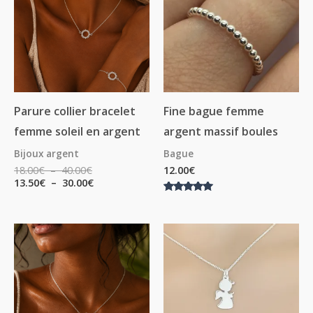
à
à
40.00€
30.00€
Parure collier bracelet
Fine bague femme
femme soleil en argent
argent massif boules
Bijoux argent
Bague
18.00
€
–
40.00
€
12.00
€
13.50
€
–
30.00
€
Note
5.00
sur 5