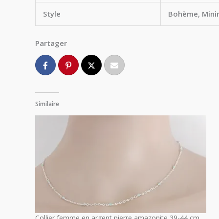
Style
Bohème, Minim
Partager
Similaire
Collier femme en argent pierre amazonite 39-44 cm