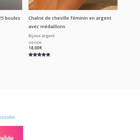
25 boules
Chaîne de cheville féminin en argent
avec médaillons
Bijoux argent
24.00
€
18.00
€
Note
5.00
sur 5
outube