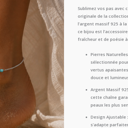
et
Sublimez vos pas avec 
Amazonite
originale de la collecti
l’
argent massif 925
à la
ce bijou est l’accessoi
fraîcheur et de poésie à
Pierres Naturelle
sélectionnée pour
vertus apaisantes
douce et lumineu
Argent Massif 92
cette chaîne gara
peaux les plus sen
Design Ajustable 
s’adapte parfaite