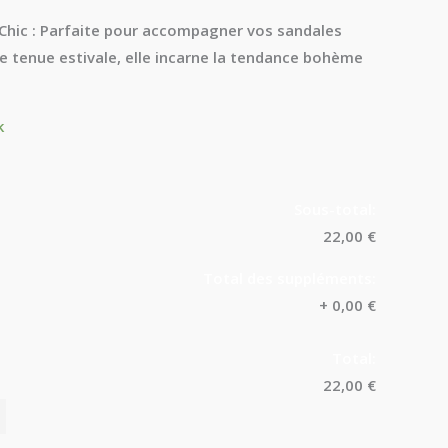
hic :
Parfaite pour accompagner vos sandales
e tenue estivale, elle incarne la tendance bohème
é
k
Sous-total:
22,00 €
Total des suppléments:
+
0,00 €
Total:
22,00 €