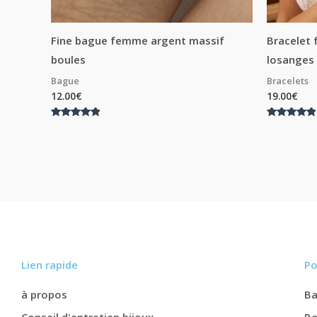
Fine bague femme argent massif
Bracelet
boules
losanges
Bague
Bracelets
12.00
€
19.00
€
Note
Note
5.00
5.00
sur 5
sur 5
Lien rapide
Po
à propos
B