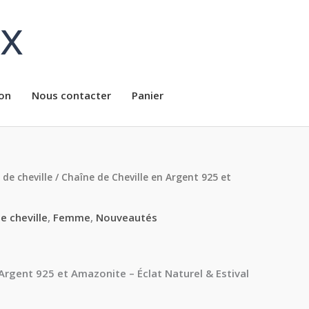
ux
on
Nous contacter
Panier
 de cheville
/ Chaîne de Cheville en Argent 925 et
e cheville
,
Femme
,
Nouveautés
 Argent 925 et Amazonite – Éclat Naturel & Estival