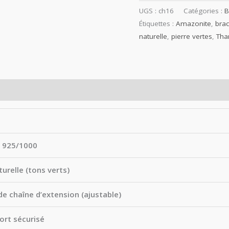
UGS :
ch16
Catégories :
B
Étiquettes :
Amazonite
,
brac
naturelle
,
pierre vertes
,
Tha
f 925/1000
urelle (tons verts)
e chaîne d’extension (ajustable)
ort sécurisé