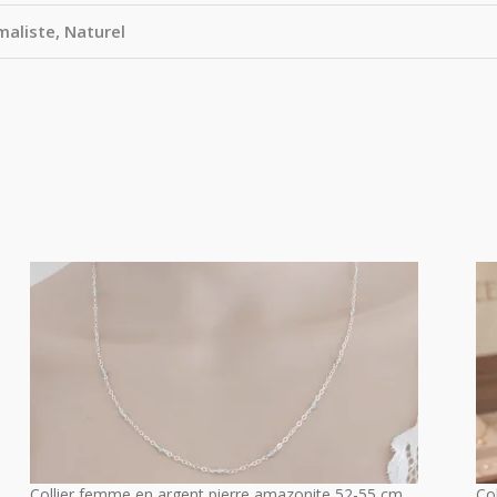
aliste, Naturel
Collier femme en argent pierre amazonite 52-55 cm
Co