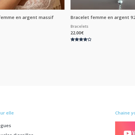
 femme en argent massif
Bracelet femme en argent 9
Bracelets
22.00
€
Note
4.00
sur 5
ur elle
Chaine y
agues