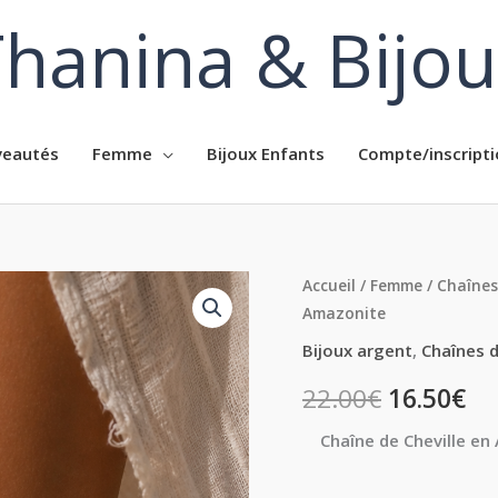
hanina & Bijo
eautés
Femme
Bijoux Enfants
Compte/inscripti
quantité
Accueil
/
Femme
/
Chaînes
Amazonite
de
Chaîne
Bijoux argent
,
Chaînes d
de
22.00
€
16.50
€
Cheville
en
Chaîne de Cheville en
Argent
925