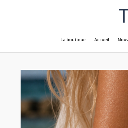
Aller
T
au
contenu
La boutique
Accueil
Nouv