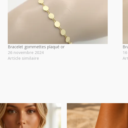
Bracelet gommettes plaqué or
Br
26 novembre 2024
16
Article similaire
Ar
Plage
de
prix :
14.00€
à