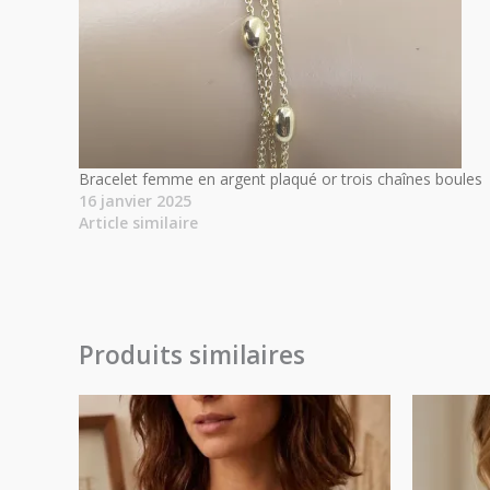
Bracelet femme en argent plaqué or trois chaînes boules
16 janvier 2025
Article similaire
Produits similaires
Plage
de
prix :
20.00€
à