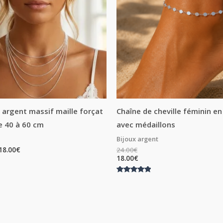
18.00€
 argent massif maille forçat
Chaîne de cheville féminin e
e 40 à 60 cm
avec médaillons
Bijoux argent
18.00
€
24.00
€
18.00
€
Note
5.00
sur 5