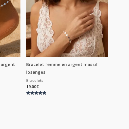
n argent
Bracelet femme en argent massif
losanges
Bracelets
19.00
€
Note
5.00
sur 5