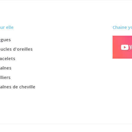
ur elle
Chaine y
agues
ucles d'oreilles
acelets
aînes
lliers
aînes de cheville