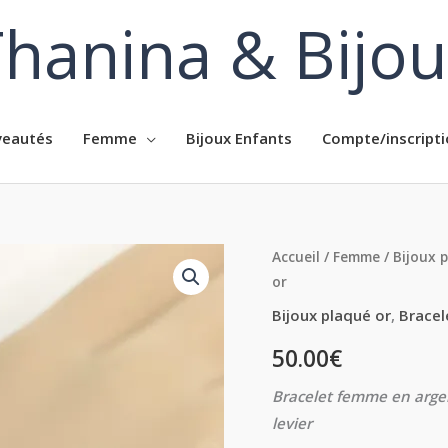
hanina & Bijo
eautés
Femme
Bijoux Enfants
Compte/inscripti
quantité
Accueil
/
Femme
/
Bijoux 
or
de
Bracelet
Bijoux plaqué or
,
Bracel
femme
50.00
€
en
argent
Bracelet femme en arge
plaqué
levier
or