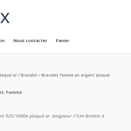
ux
on
Nous contacter
Panier
plaqué or
/
Bracelet
/ Bracelet femme en argent plaqué
et
,
Femme
nt 925/1000e plaqué or longueur 17cm fermoir à