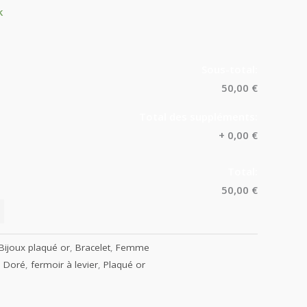
k
Sous-total:
50,00 €
Total des suppléments:
+
0,00 €
Total:
50,00 €
Bijoux plaqué or
,
Bracelet
,
Femme
,
Doré
,
fermoir à levier
,
Plaqué or