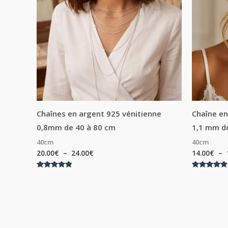
24.00€
Chaînes en argent 925 vénitienne
Chaîne en
0,8mm de 40 à 80 cm
1,1 mm d
40cm
40cm
20.00
€
–
24.00
€
14.00
€
–
Note
Note
5.00
5.00
sur 5
sur 5