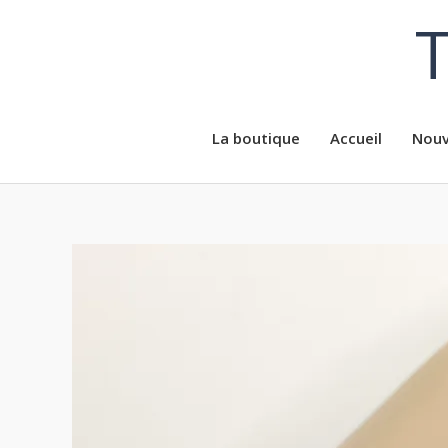
Aller
T
au
contenu
La boutique
Accueil
Nouv