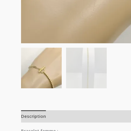
Description
Avis (0)
Bracelet femme
: