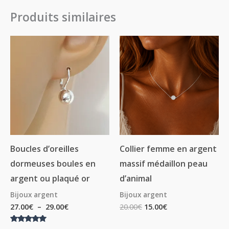
Produits similaires
Plage
de
prix :
27.00€
à
29.00€
Boucles d’oreilles
Collier femme en argent
dormeuses boules en
massif médaillon peau
argent ou plaqué or
d’animal
Bijoux argent
Bijoux argent
27.00
€
–
29.00
€
20.00
€
15.00
€
Note