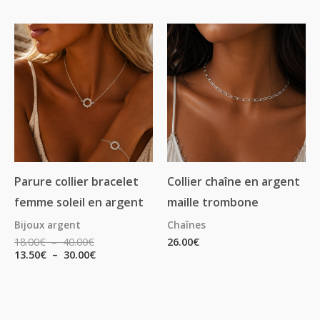
5.00
sur 5
Plage
Plage
de
de
prix :
prix :
18.00€
13.50€
à
à
40.00€
30.00€
Parure collier bracelet
Collier chaîne en argent
femme soleil en argent
maille trombone
Bijoux argent
Chaînes
18.00
€
–
40.00
€
26.00
€
13.50
€
–
30.00
€