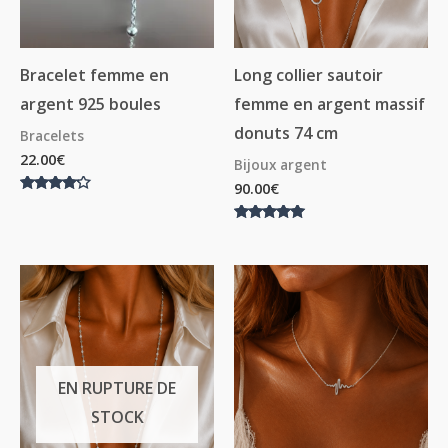
Bracelet femme en
Long collier sautoir
argent 925 boules
femme en argent massif
donuts 74 cm
Bracelets
22.00
€
Bijoux argent
90.00
€
Note
4.00
sur 5
Note
5.00
sur 5
EN RUPTURE DE
STOCK