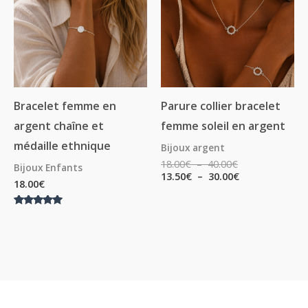
à
à
40.00€
30.00€
Bracelet femme en
Parure collier bracelet
argent chaîne et
femme soleil en argent
médaille ethnique
Bijoux argent
18.00
€
–
40.00
€
Bijoux Enfants
13.50
€
–
30.00
€
18.00
€
Note
5.00
sur 5