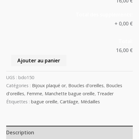
16,00 €
Total des suppléments:
+
0,00 €
Total:
16,00 €
Ajouter au panier
UGS :
bdo150
Catégories :
Bijoux plaqué or
,
Boucles d'oreilles
,
Boucles
d'oreilles
,
Femme
,
Manchette bague oreille
,
Treader
Étiquettes :
bague oreille
,
Cartilage
,
Médailles
Description