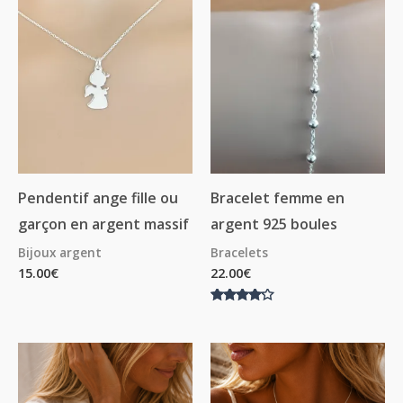
Pendentif ange fille ou
Bracelet femme en
garçon en argent massif
argent 925 boules
Bijoux argent
Bracelets
15.00
€
22.00
€
Note
4.00
sur 5
Plage
Plage
de
de
prix :
prix :
18.00€
13.50€