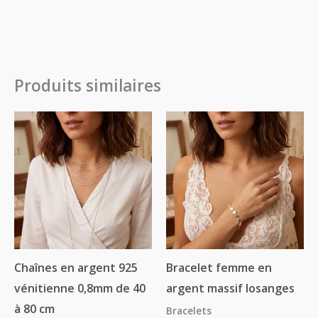
Produits similaires
Plage
de
prix :
20.00€
à
24.00€
Chaînes en argent 925
Bracelet femme en
vénitienne 0,8mm de 40
argent massif losanges
à 80 cm
Bracelets