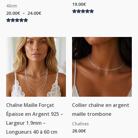
19.00
€
40cm
20.00
€
–
24.00
€
Note
5.00
sur 5
Note
5.00
sur 5
Plage
de
prix :
18.00€
à
24.50€
Chaîne Maille Forçat
Collier chaîne en argent
Épaisse en Argent 925 –
maille trombone
Largeur 1.9mm –
Chaînes
26.00
€
Longueurs 40 à 60 cm