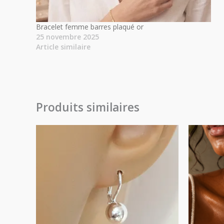
Bracelet femme barres plaqué or
25 novembre 2025
Article similaire
Produits similaires
Plage
de
prix :
27.00€
à
29.00€