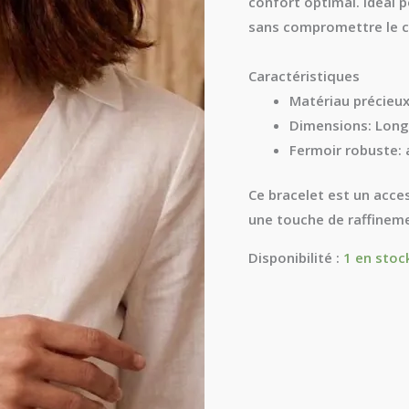
confort optimal. Idéal 
18cm
sans compromettre le c
Caractéristiques
Matériau précieux
Dimensions:
Long
Fermoir robuste:
a
Ce bracelet est un acces
une touche de raffineme
Disponibilité :
1 en stoc