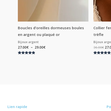
Boucles d’oreilles dormeuses boules
Collier f
en argent ou plaqué or
trèfle
Bijoux argent
Bijoux arg
27.00
€
–
29.00
€
36.00
€
27.
Note
Note
5.00
5.00
sur 5
sur 5
Lien rapide
Po