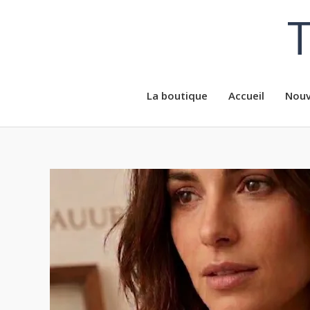
Aller
T
au
contenu
La boutique
Accueil
Nouv