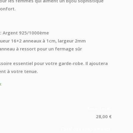
pour les femmes qui aiment un bijou sophistiqué
onfort.
:
Argent 925/1000ème
ueur 16+2 anneaux à 1cm, largeur 2mm
nneau à ressort pour un fermage sûr
soire essentiel pour votre garde-robe. Il ajoutera
nt à votre tenue.
k
Sous-total:
28,00 €
Total des suppléments: