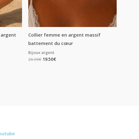
n argent
Collier femme en argent massif
battement du cœur
Bijoux argent
26.00
€
19.50
€
outube