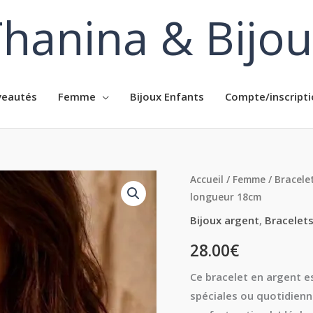
hanina & Bijo
eautés
Femme
Bijoux Enfants
Compte/inscripti
quantité
Accueil
/
Femme
/
Bracele
longueur 18cm
de
Bracelet
Bijoux argent
,
Bracelet
femme
28.00
€
plaque
rectangulaire
Ce bracelet en argent es
argent
spéciales ou quotidienn
longueur