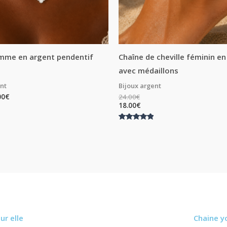
emme en argent pendentif
Chaîne de cheville féminin e
avec médaillons
ent
Bijoux argent
00
€
24.00
€
18.00
€
Note
5.00
sur 5
ur elle
Chaine y